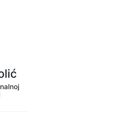
olić
nalnoj
i