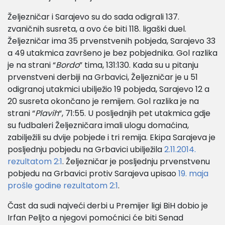
Željezničar i Sarajevo su do sada odigrali 137.
zvaničnih susreta, a ovo će biti 118. ligaški duel.
Željezničar ima 35 prvenstvenih pobjeda, Sarajevo 33
a 49 utakmica završeno je bez pobjednika. Gol razlika
je na strani “
Bordo
” tima, 131:130. Kada su u pitanju
prvenstveni derbiji na Grbavici, Željezničar je u 51
odigranoj utakmici ubilježio 19 pobjeda, Sarajevo 12 a
20 susreta okončano je remijem. Gol razlika je na
strani “
Plavih
“, 71:55. U posljednjih pet utakmica gdje
su fudbaleri Željezničara imali ulogu domaćina,
zabilježili su dvije pobjede i tri remija. Ekipa Sarajeva je
posljednju pobjedu na Grbavici ubilježila
2.11.2014.
rezultatom 2:1
. Željezničar je posljednju prvenstvenu
pobjedu na Grbavici protiv Sarajeva upisao
19. maja
prošle godine rezultatom 2:1
.
Čast da sudi najveći derbi u Premijer ligi BiH dobio je
Irfan Peljto a njegovi pomoćnici će biti Senad