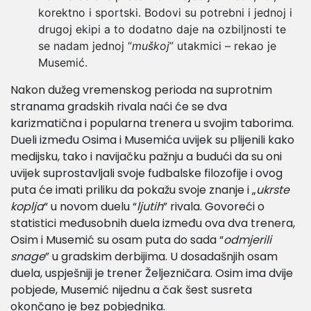
korektno i sportski. Bodovi su potrebni i jednoj i
drugoj ekipi a to dodatno daje na ozbiljnosti te
se nadam jednoj “
muškoj
” utakmici – rekao je
Musemić.
Nakon dužeg vremenskog perioda na suprotnim
stranama gradskih rivala naći će se dva
karizmatična i popularna trenera u svojim taborima.
Dueli između Osima i Musemića uvijek su plijenili kako
medijsku, tako i navijačku pažnju a budući da su oni
uvijek suprostavljali svoje fudbalske filozofije i ovog
puta će imati priliku da pokažu svoje znanje i „
ukrste
koplja
“ u novom duelu “
ljutih
” rivala. Govoreći o
statistici međusobnih duela između ova dva trenera,
Osim i Musemić su osam puta do sada “
odmjerili
snage
” u gradskim derbijima. U dosadašnjih osam
duela, uspješniji je trener Željezničara. Osim ima dvije
pobjede, Musemić nijednu a čak šest susreta
okončano je bez pobjednika.