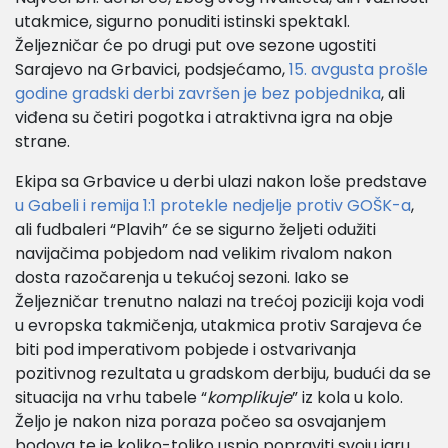
utakmice, sigurno ponuditi istinski spektakl.
Željezničar će po drugi put ove sezone ugostiti
Sarajevo na Grbavici, podsjećamo,
15. avgusta prošle
godine gradski derbi završen je bez pobjednika
, ali
viđena su četiri pogotka i atraktivna igra na obje
strane.
Ekipa sa Grbavice u derbi ulazi nakon loše predstave
u Gabeli i remija 1:1 protekle nedjelje protiv GOŠK-a
,
ali fudbaleri “Plavih” će se sigurno željeti odužiti
navijačima pobjedom nad velikim rivalom nakon
dosta razočarenja u tekućoj sezoni. Iako se
Željezničar trenutno nalazi na trećoj poziciji koja vodi
u evropska takmičenja, utakmica protiv Sarajeva će
biti pod imperativom pobjede i ostvarivanja
pozitivnog rezultata u gradskom derbiju, budući da se
situacija na vrhu tabele “
komplikuje
” iz kola u kolo.
Željo je nakon niza poraza počeo sa osvajanjem
bodova te je koliko-toliko uspio popraviti svoju igru.