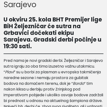
Sarajevo
U okviru 25. kola BHT Premijer lige
BiH Željezničar će sutra na
Grbavici dočekati ekipu
Sarajeva. Gradski derbi počinje u
19:30 sati.
Pred nama je novi gradski derbi. Željezničar i Sarajevo
sutra igraju za oba tima izuzetno važnu utakmicu.
“
Plavi
” su u borbi za plasman u evropska takmičenja
naredne sezone i nemaju prostora za gubitak
bodova na domaćem terenu, dok je “
Bordo
” tim
nakon kiksa u derbiju protiv Zrinjskog pod
imperativom pobjede i ukoliko osvoje bodove zadržali
bi prednost u odnosu na aktuelnog šampiona države.
Najveći bh. derbi će, zbog svog rivaliteta, ali i važnosti