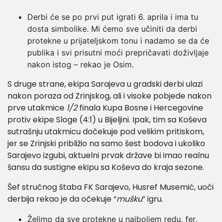
Derbi će se po prvi put igrati 6. aprila i ima tu
dosta simbolike. Mi ćemo sve učiniti da derbi
protekne u prijateljskom tonu i nadamo se da će
publika i svi prisutni moći prepričavati doživljaje
nakon istog – rekao je Osim.
S druge strane, ekipa Sarajeva u gradski derbi ulazi
nakon poraza od Zrinjskog, ali i visoke pobjede nakon
prve utakmice
1/2
finala Kupa Bosne i Hercegovine
protiv ekipe Sloge (4:1) u Bijeljini. Ipak, tim sa Koševa
sutrašnju utakmicu dočekuje pod velikim pritiskom,
jer se Zrinjski približio na samo šest bodova i ukoliko
Sarajevo izgubi, aktuelni prvak države bi imao realnu
šansu da sustigne ekipu sa Koševa do kraja sezone.
Šef stručnog štaba FK Sarajevo, Husref Musemić, uoči
derbija rekao je da očekuje “
mušku
” igru.
Želimo da sve protekne u najboljem redu, fer,