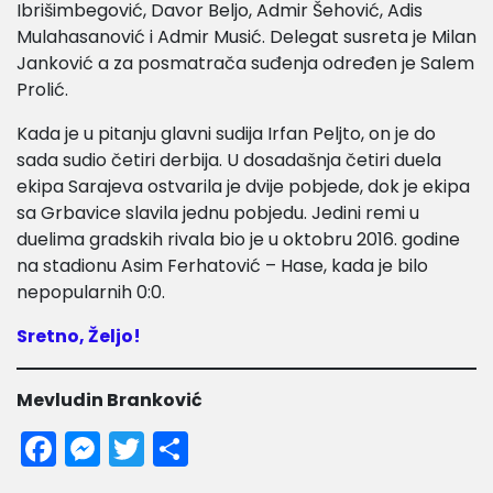
Ibrišimbegović, Davor Beljo, Admir Šehović, Adis
Mulahasanović i Admir Musić. Delegat susreta je Milan
Janković a za posmatrača suđenja određen je Salem
Prolić.
Kada je u pitanju glavni sudija Irfan Peljto, on je do
sada sudio četiri derbija. U dosadašnja četiri duela
ekipa Sarajeva ostvarila je dvije pobjede, dok je ekipa
sa Grbavice slavila jednu pobjedu. Jedini remi u
duelima gradskih rivala bio je u oktobru 2016. godine
na stadionu Asim Ferhatović – Hase, kada je bilo
nepopularnih 0:0.
Sretno, Željo!
Mevludin Branković
Facebook
Messenger
Twitter
Share