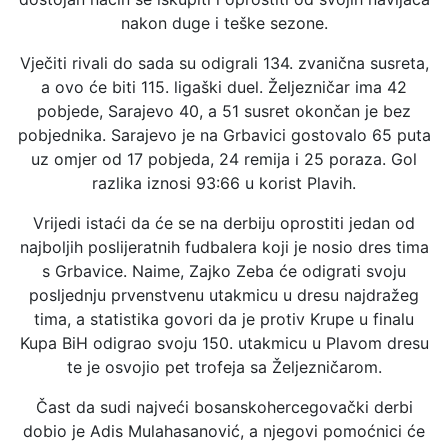
nakon duge i teške sezone.
Vječiti rivali do sada su odigrali 134. zvanična susreta,
a ovo će biti 115. ligaški duel. Željezničar ima 42
pobjede, Sarajevo 40, a 51 susret okončan je bez
pobjednika. Sarajevo je na Grbavici gostovalo 65 puta
uz omjer od 17 pobjeda, 24 remija i 25 poraza. Gol
razlika iznosi 93:66 u korist Plavih.
Vrijedi istaći da će se na derbiju oprostiti jedan od
najboljih poslijeratnih fudbalera koji je nosio dres tima
s Grbavice. Naime, Zajko Zeba će odigrati svoju
posljednju prvenstvenu utakmicu u dresu najdražeg
tima, a statistika govori da je protiv Krupe u finalu
Kupa BiH odigrao svoju 150. utakmicu u Plavom dresu
te je osvojio pet trofeja sa Željezničarom.
Čast da sudi najveći bosanskohercegovački derbi
dobio je Adis Mulahasanović, a njegovi pomoćnici će