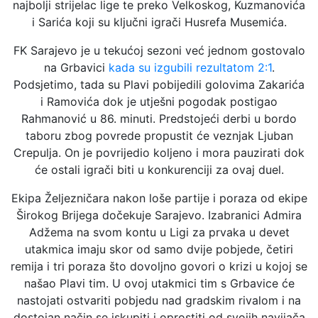
najbolji strijelac lige te preko Velkoskog, Kuzmanovića
i Sarića koji su ključni igrači Husrefa Musemića.
FK Sarajevo je u tekućoj sezoni već jednom gostovalo
na Grbavici
kada su izgubili rezultatom 2:1
.
Podsjetimo, tada su Plavi pobijedili golovima Zakarića
i Ramovića dok je utješni pogodak postigao
Rahmanović u 86. minuti. Predstojeći derbi u bordo
taboru zbog povrede propustit će veznjak Ljuban
Crepulja. On je povrijedio koljeno i mora pauzirati dok
će ostali igrači biti u konkurenciji za ovaj duel.
Ekipa Željezničara nakon loše partije i poraza od ekipe
Širokog Brijega dočekuje Sarajevo. Izabranici Admira
Adžema na svom kontu u Ligi za prvaka u devet
utakmica imaju skor od samo dvije pobjede, četiri
remija i tri poraza što dovoljno govori o krizi u kojoj se
našao Plavi tim. U ovoj utakmici tim s Grbavice će
nastojati ostvariti pobjedu nad gradskim rivalom i na
dostojan način se iskupiti i oprostiti od svojih navijača