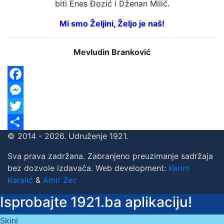
biti Enes Đozić i Dženan Milić.
Mi smo Željini, Željo je naš!
Mevludin Branković
Facebook
Messenger
Twitter
© 2014 - 2026. Udruženje 1921.
Share
Sva prava zadržana. Zabranjeno preuzimanje sadržaja
bez dozvole izdavača. Web development:
Kerim
Karalić
&
Amir Zec
Isprobajte 1921.ba aplikaciju!
Skini