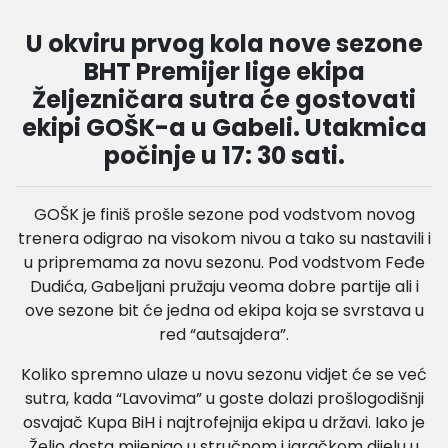
U okviru prvog kola nove sezone
BHT Premijer lige ekipa
Željezničara sutra će gostovati
ekipi GOŠK-a u Gabeli. Utakmica
počinje u 17: 30 sati.
GOŠK je finiš prošle sezone pod vodstvom novog
trenera odigrao na visokom nivou a tako su nastavili i
u pripremama za novu sezonu. Pod vodstvom Feđe
Dudića, Gabeljani pružaju veoma dobre partije ali i
ove sezone bit će jedna od ekipa koja se svrstava u
red “autsajdera”.
Koliko spremno ulaze u novu sezonu vidjet će se već
sutra, kada “Lavovima” u goste dolazi prošlogodišnji
osvajač Kupa BiH i najtrofejnija ekipa u državi. Iako je
Željo dosta mijenjao u stručnom i igračkom dijelu u