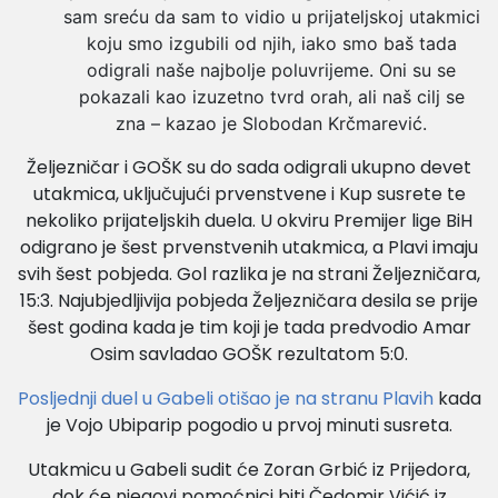
sam sreću da sam to vidio u prijateljskoj utakmici
koju smo izgubili od njih, iako smo baš tada
odigrali naše najbolje poluvrijeme. Oni su se
pokazali kao izuzetno tvrd orah, ali naš cilj se
zna – kazao je Slobodan Krčmarević.
Željezničar i GOŠK su do sada odigrali ukupno devet
utakmica, uključujući prvenstvene i Kup susrete te
nekoliko prijateljskih duela. U okviru Premijer lige BiH
odigrano je šest prvenstvenih utakmica, a Plavi imaju
svih šest pobjeda. Gol razlika je na strani Željezničara,
15:3. Najubjedljivija pobjeda Željezničara desila se prije
šest godina kada je tim koji je tada predvodio Amar
Osim savladao GOŠK rezultatom 5:0.
Posljednji duel u Gabeli otišao je na stranu Plavih
kada
je Vojo Ubiparip pogodio u prvoj minuti susreta.
Utakmicu u Gabeli sudit će Zoran Grbić iz Prijedora,
dok će njegovi pomoćnici biti Čedomir Vićić iz