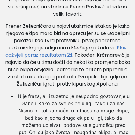
sutrašnji meč na stadionu Perica Pavlović ulazi kao
veliki favorit.
Trener Željezničara u najavi utakmice istakao je kako
njegova ekipa mora biti na oprezu jer su se Gabeljani
pokazali kao tvrd protivnik u prvoj pripremnoj
utakmici koja je odigrana u Međugorju kada su
Plavi
doživjeli poraz rezultatom 2:1
. Također, Krčmarević je
najavio da će u timu doći i do nekoliko promjena kako
bi se ekipa osvježila i odmorila te pritom pripremila
za utakmicu drugog pretkola Evropske lige gdje će
Željezničar igrati protiv kiparskog Apollona.
Nije fraza, ali izuzetno je neugodno gostovanje u
Gabeli. Kako za sve ekipe u ligi, tako i za nas.
Nismo mi toliko moćni u odnosu na druge ekipe,
baš kao nijedna druga ekipa u ligi, tako da
možemo upisivati bodove sa sigurnošću pred
put. Oni su jako čvrsta i neugodna ekipa, a imao