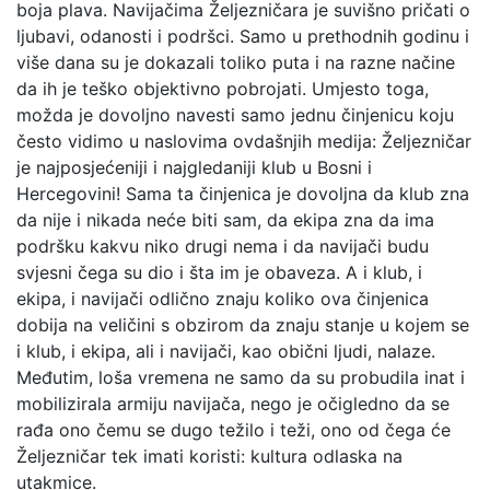
boja plava. Navijačima Željezničara je suvišno pričati o
ljubavi, odanosti i podršci. Samo u prethodnih godinu i
više dana su je dokazali toliko puta i na razne načine
da ih je teško objektivno pobrojati. Umjesto toga,
možda je dovoljno navesti samo jednu činjenicu koju
često vidimo u naslovima ovdašnjih medija: Željezničar
je najposjećeniji i najgledaniji klub u Bosni i
Hercegovini! Sama ta činjenica je dovoljna da klub zna
da nije i nikada neće biti sam, da ekipa zna da ima
podršku kakvu niko drugi nema i da navijači budu
svjesni čega su dio i šta im je obaveza. A i klub, i
ekipa, i navijači odlično znaju koliko ova činjenica
dobija na veličini s obzirom da znaju stanje u kojem se
i klub, i ekipa, ali i navijači, kao obični ljudi, nalaze.
Međutim, loša vremena ne samo da su probudila inat i
mobilizirala armiju navijača, nego je očigledno da se
rađa ono čemu se dugo težilo i teži, ono od čega će
Željezničar tek imati koristi: kultura odlaska na
utakmice.