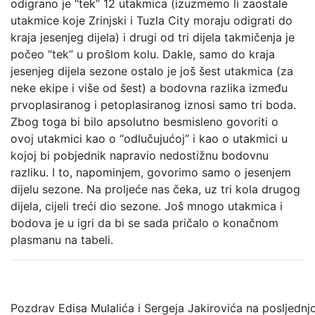
odigrano je “tek” 12 utakmica (izuzmemo li zaostale
utakmice koje Zrinjski i Tuzla City moraju odigrati do
kraja jesenjeg dijela) i drugi od tri dijela takmičenja je
počeo “tek” u prošlom kolu. Dakle, samo do kraja
jesenjeg dijela sezone ostalo je još šest utakmica (za
neke ekipe i više od šest) a bodovna razlika između
prvoplasiranog i petoplasiranog iznosi samo tri boda.
Zbog toga bi bilo apsolutno besmisleno govoriti o
ovoj utakmici kao o “odlučujućoj” i kao o utakmici u
kojoj bi pobjednik napravio nedostižnu bodovnu
razliku. I to, napominjem, govorimo samo o jesenjem
dijelu sezone. Na proljeće nas čeka, uz tri kola drugog
dijela, cijeli treći dio sezone. Još mnogo utakmica i
bodova je u igri da bi se sada pričalo o konačnom
plasmanu na tabeli.
Pozdrav Edisa Mulalića i Sergeja Jakirovića na posljednj