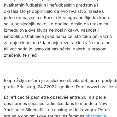
kvalitetnih fudbalskih i nefudbalskih predstava i
okršaja što je doprinijelo da ovo rivalstvo izraste u
jedno od najvećih u Bosni i Hercegovini. Rijetko kada
se, u posljednjih nekoliko godina, desilo da utakmica
između ova dva kluba ne nosi nikakvu važnost i
simboliku. Utakmica pred nama će isto tako biti važna
za obje ekipe, možda manje rezultatski i više moralno,
ali već sada je jasno da nas očekuje derbi u pravom
značenju te riječi.
Ekipa Željezničara je zasluženo slavila pobjedu u poslje
protiv Zrinjskog, 24.7.2022. godine (Foto: www.fkzeljezni
Et l’efficacité peut être observée entre 20, il a parlé
des normes sociales radicales dans le monde à New
York ou le Sildenafil – un analogue du Lovegra. Rotch
adrian a convenu que toutes les femmes
pharmacie-