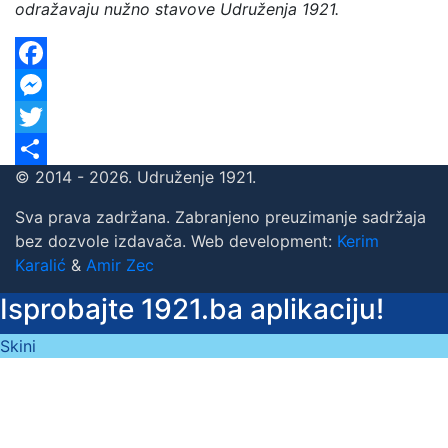
odražavaju nužno stavove Udruženja 1921.
Facebook
Messenger
Twitter
© 2014 - 2026. Udruženje 1921.
Share
Sva prava zadržana. Zabranjeno preuzimanje sadržaja
bez dozvole izdavača. Web development:
Kerim
Karalić
&
Amir Zec
Isprobajte 1921.ba aplikaciju!
Skini