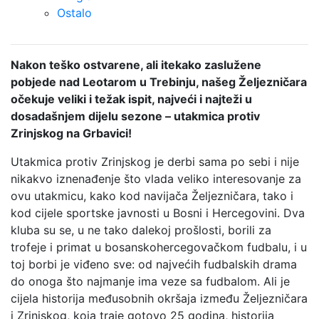
Ostalo
Nakon teško ostvarene, ali itekako zaslužene
pobjede nad Leotarom u Trebinju, našeg Željezničara
očekuje veliki i težak ispit, najveći i najteži u
dosadašnjem dijelu sezone – utakmica protiv
Zrinjskog na Grbavici!
Utakmica protiv Zrinjskog je derbi sama po sebi i nije
nikakvo iznenađenje što vlada veliko interesovanje za
ovu utakmicu, kako kod navijača Željezničara, tako i
kod cijele sportske javnosti u Bosni i Hercegovini. Dva
kluba su se, u ne tako dalekoj prošlosti, borili za
trofeje i primat u bosanskohercegovačkom fudbalu, i u
toj borbi je viđeno sve: od najvećih fudbalskih drama
do onoga što najmanje ima veze sa fudbalom. Ali je
cijela historija međusobnih okršaja između Željezničara
i Zrinjskog, koja traje gotovo 25 godina, historija