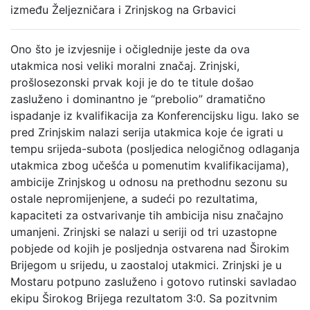
između Željezničara i Zrinjskog na Grbavici
Ono što je izvjesnije i očiglednije jeste da ova
utakmica nosi veliki moralni značaj. Zrinjski,
prošlosezonski prvak koji je do te titule došao
zasluženo i dominantno je “prebolio” dramatično
ispadanje iz kvalifikacija za Konferencijsku ligu. Iako se
pred Zrinjskim nalazi serija utakmica koje će igrati u
tempu srijeda-subota (posljedica nelogičnog odlaganja
utakmica zbog učešća u pomenutim kvalifikacijama),
ambicije Zrinjskog u odnosu na prethodnu sezonu su
ostale nepromijenjene, a sudeći po rezultatima,
kapaciteti za ostvarivanje tih ambicija nisu značajno
umanjeni. Zrinjski se nalazi u seriji od tri uzastopne
pobjede od kojih je posljednja ostvarena nad Širokim
Brijegom u srijedu, u zaostaloj utakmici. Zrinjski je u
Mostaru potpuno zasluženo i gotovo rutinski savladao
ekipu Širokog Brijega rezultatom 3:0. Sa pozitvnim