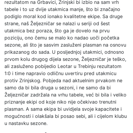
rezultatom na Grbavici, Zrinjski bi izbio na sam vrh
tabele i to uz dvije utakmica manje, što bi značajno
podiglo moral kod ionako kvalitetne ekipe. Sa druge
strane, naš Željezničar se nalazi u seriji od šest
utakmica bez poraza, što ga je dovelo na prvu
poziciju, ono čemu se malo ko nadao uoči početka
sezone, ali što je sasvim zasluženi plasman na osnovu
prikazanog do sada. U posljednjoj utakmici, odnosno
prvom kolu drugog dijela sezone, Željezničar je teško,
ali zasluženo pobijedio Leotar u Trebinju rezultatom
1:0 i time napravio odličnu uvertiru pred utakmicu
protiv Zrinjskog. Pobjeda nad aktuelnim prvakom ne
samo da bi bila druga u sezoni, i ne samo da bi
Željezničar zadržala na vrhu tabele, već bi bila i veliko
priznanje ekipi od koje niko nije očekivao trenutni
plasman. A sama ekipa bi uvidjela svoje kapacitete i
mogućnosti i olakšala bi posao sebi, ali i cijelom klubu
u nastavku sezone.