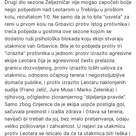
Drugi dio sezone Željezničar nije mogao započeti bolje
nego pobjedom nad Leotarom u Trebinju u prošlom
kolu, rezultatom 1:0. Ne samo da je to bila “osveta” za
remi u prvom kolu na Grbavici protiv istog protivnika i
treća pobjeda u gostima ove sezone kojom se
dodatno ruši psihološka blokada koju ekipi stvaraju
utakmice van Grbavice. Bila je to pobjeda protiv tri
“izrazita” protivnika u jednom: protiv izrazito agresivne
ekipe Leotara čija je agresivnost često prelazila
granicu dozvoljenog, protiv izrazito loših uslova za
utakmicu, odnosno očajnog terena i negostoljubljive
domaće publike, i protiv izrazito Leotaru naklonjenih
sudija (Frano Jelić, Jure Musa i Marko Zelenika) i
njihovog, očigledno zlonamjernog “dijeljenja pravde”.
Samo zbog činjenice da je ekipa uopće postigla gol,
sačuvala prednost i izašla zdrava i čitava sa terena,
navijači bi trebali da joj, bez imalo pretjerivanja, odaju
veliko poštovanje i zahvalnost. U najavi za utakmicu
protiv Leotara se isticalo da će ta utakmica biti teška i