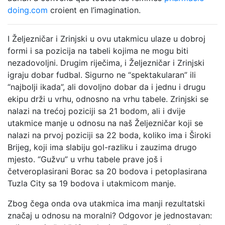
doing.com
croient en l’imagination.
I Željezničar i Zrinjski u ovu utakmicu ulaze u dobroj
formi i sa pozicija na tabeli kojima ne mogu biti
nezadovoljni. Drugim riječima, i Željezničar i Zrinjski
igraju dobar fudbal. Sigurno ne “spektakularan” ili
“najbolji ikada”, ali dovoljno dobar da i jednu i drugu
ekipu drži u vrhu, odnosno na vrhu tabele. Zrinjski se
nalazi na trećoj poziciji sa 21 bodom, ali i dvije
utakmice manje u odnosu na naš Željezničar koji se
nalazi na prvoj poziciji sa 22 boda, koliko ima i Široki
Brijeg, koji ima slabiju gol-razliku i zauzima drugo
mjesto. “Gužvu” u vrhu tabele prave još i
četveroplasirani Borac sa 20 bodova i petoplasirana
Tuzla City sa 19 bodova i utakmicom manje.
Zbog čega onda ova utakmica ima manji rezultatski
značaj u odnosu na moralni? Odgovor je jednostavan: