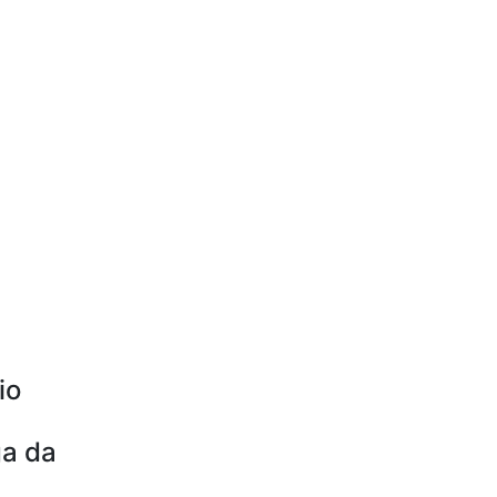
io
ga da