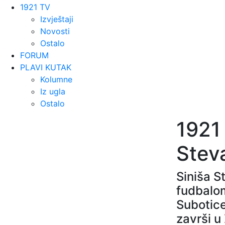
1921 TV
Izvještaji
Novosti
Ostalo
FORUM
PLAVI KUTAK
Kolumne
Iz ugla
Ostalo
1921
Stev
Siniša S
fudbalom
Subotice
završi u