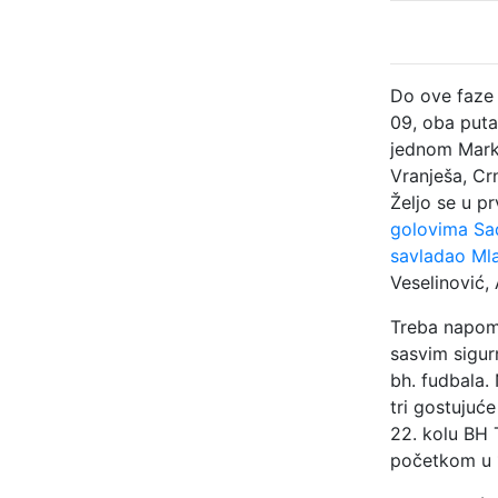
Do ove faze 
09, oba puta
jednom Marko
Vranješa, Cr
Željo se u p
golovima Sa
savladao Ml
Veselinović, 
Treba napome
sasvim sigur
bh. fudbala.
tri gostujuć
22. kolu BH 
početkom u 1