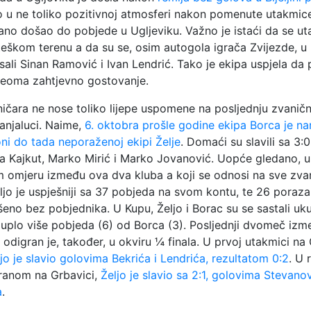
ko u ne toliko pozitivnoj atmosferi nakon pomenute utakmice,
gano došao do pobjede u Ugljeviku. Važno je istaći da se u
teškom terenu a da su se, osim autogola igrača Zvijezde, u l
isali Sinan Ramović i Ivan Lendrić. Tako je ekipa uspjela da
veoma zahtjevno gostovanje.
zničara ne nose toliko lijepe uspomene na posljednju zvanič
anjaluci. Naime,
6. oktobra prošle godine ekipa Borca je nan
ni do tada neporaženoj ekipi Želje
. Domaći su slavili sa 3:
ša Kajkut, Marko Mirić i Marko Jovanović. Uopće gledano, u
omjeru između ova dva kluba a koji se odnosi na sve zva
ljo je uspješniji sa 37 pobjeda na svom kontu, te 26 poraza
šeno bez pobjednika. U Kupu, Željo i Borac su se sastali uk
duplo više pobjeda (6) od Borca (3). Posljednji dvomeč iz
 odigran je, također, u okviru ¼ finala. U prvoj utakmici n
jo je slavio golovima Bekrića i Lendrića, rezultatom 0:2
. U 
ranom na Grbavici,
Željo je slavio sa 2:1, golovima Stevanov
a
.