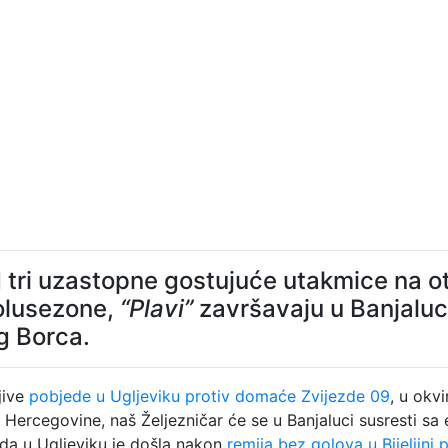
d tri uzastopne gostujuće utakmice na o
olusezone,
“Plavi”
završavaju u Banjaluci
 Borca.
jive
pobjede u Ugljeviku protiv domaće Zvijezde 09
, u okvi
 Hercegovine, naš Željezničar će se u Banjaluci susresti sa
da u Ugljeviku je došla nakon
remija bez golova u Bijeljini 