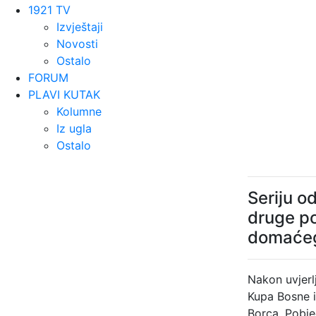
1921 TV
Izvještaji
Novosti
Ostalo
FORUM
PLAVI KUTAK
Kolumne
Iz ugla
Ostalo
Seriju o
druge p
domaćeg
Nakon uvjerl
Kupa Bosne i
Borca. Pobje