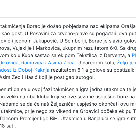
takmičenja Borac je došao pobjedama nad ekipama Orašja 
 kao gost. U Posavini za crveno-plave su pogađali: dva put
vić i jednom Jakupović. U Semberiji, Borac je slavio golo
nova, Vujaklije i Markovića, ukupnim rezultatom 6:0. Sa dru
rvom kolu Kupa sastao sa ekipom Tekstilca iz Derventa, a
Pl
dikovića, Ramovića i Asima Zeca
. U naredom kolu,
Željo je
adost iz Doboj-Kaknja
rezultatom 6:1 a golove su postizali:
Asim Zec i Hasić koji je postigao autogol.
nuti da se u ovoj fazi takmičenja igra jedna utakmica te je
no veliki na oba kluba koji se ove sezone uspješno bore na
 Nadamo se da će naš Željezničar uspješno okončati ovu min
e utakmice, prije nego za vikend na Grbavici dočeka ekipu T
Telecom Premijer lige BiH. Utakmica u Banjaluci se igra sutr
8 sati.