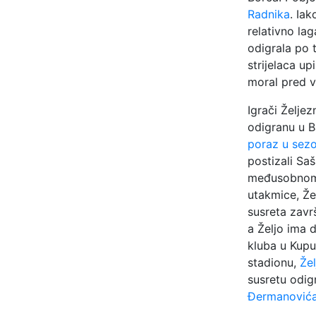
Radnika
. Ia
relativno la
odigrala po 
strijelaca up
moral pred 
Igrači Želje
odigranu u B
poraz u sezo
postizali Sa
međusobnom 
utakmice, Že
susreta zavr
a Željo ima 
kluba u Kupu
stadionu,
Žel
susretu odig
Đermanović