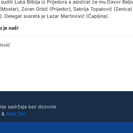
uditi Luka Bilbija iz Prijedora a asistirat će mu Davor Belj
Mostar), Zoran Grbić (Prijedor), Sabrija Topalović (Zenica) 
g). Delegat susreta je Lazar Martinović (Čapljina).
p je naš!
lović
nje sadržaja bez dozvole
&
Amir Zec