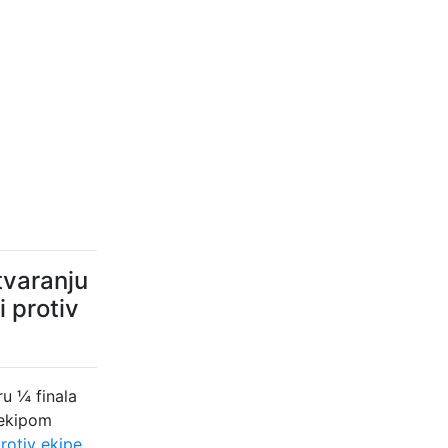
tvaranju
 protiv
ru ¼ finala
 ekipom
protiv ekipe