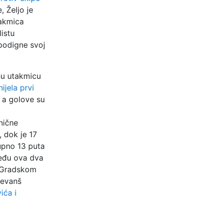
 Željo je
takmica
istu
 podigne svoj
nu utakmicu
ijela prvi
0 a golove su
nične
, dok je 17
upno 13 puta
među ova dva
a Gradskom
revanš
ića i