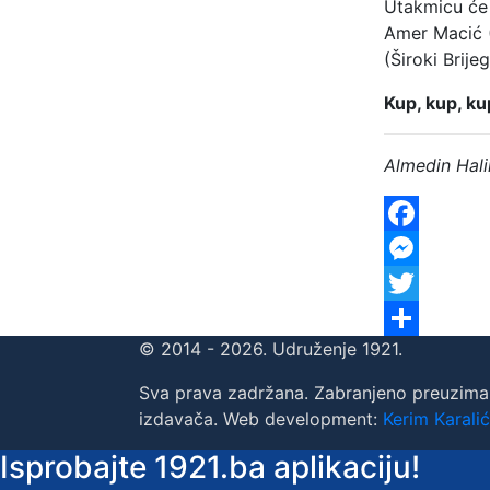
Utakmicu će s
Amer Macić (
(Široki Brije
Kup, kup, ku
Almedin Hali
Facebook
Messenger
Twitter
© 2014 - 2026. Udruženje 1921.
Share
Sva prava zadržana. Zabranjeno preuzima
izdavača. Web development:
Kerim Karalić
Isprobajte 1921.ba aplikaciju!