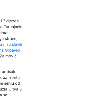
i Zvijezde
a Turunjanin,
vima:
ge strane,
avi su slavili
 na Grbavici
 Zajmović,
 pritisak
 oba fronta
i seriju od
uzla Citya u
a sa