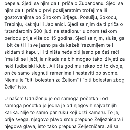
pepela. Sjedi sa njim da ti priča o Zubandanu. Sjedi sa
njim da ti priča o prvi poslijeratnim trofejima ili
gostovanjima po Širokom Brijegu, Posušju, Sokocu,
Trebinju, Kaknju ili Jablanici. Sjedi sa njim da ti priča o
“standardnih 500 ljudi na stadionu” u onom teškom
periodu prije više od 15 godina. Sjedi sa njim, slušaj ga
i bit će ti ili sve jasno pa da kažeš “razumijem te i
skidam ti kapu”, ili ti ništa neće biti jasno pa ćeš reći
“ma idi se liječi, ja nikada ne bih mogao tako, živjeti za
neki fudbalski klub”. Ali šta god mu rekao od to dvoje,
on će samo slegnuti ramenima i nastaviti po svome.
Njemu je “biti bolestan za Željom” i “biti bolestan zbog
Želje” isto.
U našem Udruženju je od samoga početka i od
samoga početka je jedna je od njegovih najvažnijih
karika. Nije to samo par ruku koji drži kameru. To je,
prije svega, njegovo plavo srce prepuno Željezničara i
njegova glava, isto tako prepuna Željezničara, ali sa