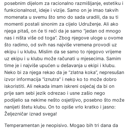
posebnim dijelom za racionalno razmišljanje, estetiku i
funkcionalnost, ideje i vizije. Samo on je imao takvih
momenata u svemu što smo do sada uradili, da su ti
momenti postali sinonim za cijelo Udruženje. Ali ako
njega pitaš, on će ti reći da je samo “jedan od mnogo
nas i ništa više od toga”. Zbog njegove uloge u ovome
što radimo, od svih nas najviše vremena provodi uz
ekipu i u klubu. Mislim da se samo to njegovo vrijeme
uz ekipu i u klubu može računati u mjesecima. Samim
time je i najviše upućen u dešavanja u ekipi i klubu.
Neko bi za njega rekao da je “zlatna koka”, nepresušan
izvor informacija “iznutra” i neko ko to može dobro
iskoristiti. Ali nekada imam iskreni osjećaj da bi on
prije sam sebi jezik odrezao i usne zašio nego
podijelio sa nekime nešto osjetljivo, posebno što može
nanijeti štetu klubu. On to opiše vrlo kratko i jasno:
Željezničar iznad svega!
Temperamentan je neopisivo. Mogao bih tri dana da