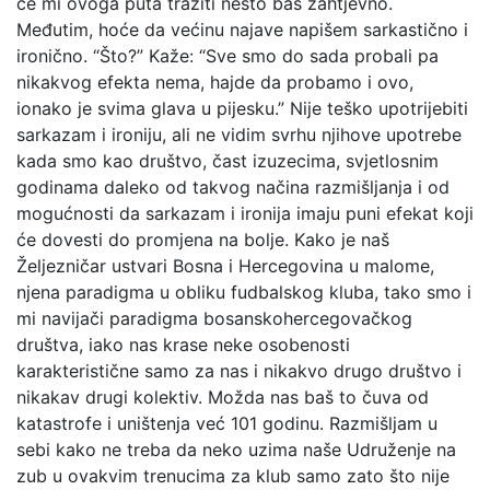
će mi ovoga puta tražiti nešto baš zahtjevno.
Međutim, hoće da većinu najave napišem sarkastično i
ironično. “Što?” Kaže: “Sve smo do sada probali pa
nikakvog efekta nema, hajde da probamo i ovo,
ionako je svima glava u pijesku.” Nije teško upotrijebiti
sarkazam i ironiju, ali ne vidim svrhu njihove upotrebe
kada smo kao društvo, čast izuzecima, svjetlosnim
godinama daleko od takvog načina razmišljanja i od
mogućnosti da sarkazam i ironija imaju puni efekat koji
će dovesti do promjena na bolje. Kako je naš
Željezničar ustvari Bosna i Hercegovina u malome,
njena paradigma u obliku fudbalskog kluba, tako smo i
mi navijači paradigma bosanskohercegovačkog
društva, iako nas krase neke osobenosti
karakteristične samo za nas i nikakvo drugo društvo i
nikakav drugi kolektiv. Možda nas baš to čuva od
katastrofe i uništenja već 101 godinu. Razmišljam u
sebi kako ne treba da neko uzima naše Udruženje na
zub u ovakvim trenucima za klub samo zato što nije