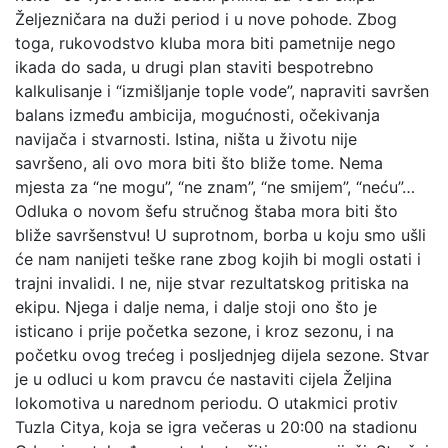
Željezničara na duži period i u nove pohode. Zbog
toga, rukovodstvo kluba mora biti pametnije nego
ikada do sada, u drugi plan staviti bespotrebno
kalkulisanje i “izmišljanje tople vode”, napraviti savršen
balans između ambicija, mogućnosti, očekivanja
navijača i stvarnosti. Istina, ništa u životu nije
savršeno, ali ovo mora biti što bliže tome. Nema
mjesta za “ne mogu”, “ne znam”, “ne smijem”, “neću”…
Odluka o novom šefu stručnog štaba mora biti što
bliže savršenstvu! U suprotnom, borba u koju smo ušli
će nam nanijeti teške rane zbog kojih bi mogli ostati i
trajni invalidi. I ne, nije stvar rezultatskog pritiska na
ekipu. Njega i dalje nema, i dalje stoji ono što je
isticano i prije početka sezone, i kroz sezonu, i na
početku ovog trećeg i posljednjeg dijela sezone. Stvar
je u odluci u kom pravcu će nastaviti cijela Željina
lokomotiva u narednom periodu. O utakmici protiv
Tuzla Citya, koja se igra večeras u 20:00 na stadionu