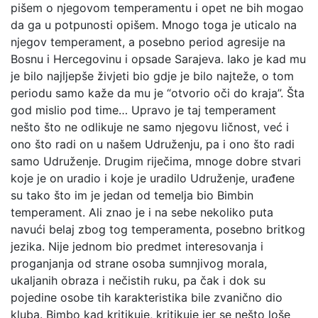
pišem o njegovom temperamentu i opet ne bih mogao
da ga u potpunosti opišem. Mnogo toga je uticalo na
njegov temperament, a posebno period agresije na
Bosnu i Hercegovinu i opsade Sarajeva. Iako je kad mu
je bilo najljepše živjeti bio gdje je bilo najteže, o tom
periodu samo kaže da mu je “otvorio oči do kraja”. Šta
god mislio pod time… Upravo je taj temperament
nešto što ne odlikuje ne samo njegovu ličnost, već i
ono što radi on u našem Udruženju, pa i ono što radi
samo Udruženje. Drugim riječima, mnoge dobre stvari
koje je on uradio i koje je uradilo Udruženje, urađene
su tako što im je jedan od temelja bio Bimbin
temperament. Ali znao je i na sebe nekoliko puta
navući belaj zbog tog temperamenta, posebno britkog
jezika. Nije jednom bio predmet interesovanja i
proganjanja od strane osoba sumnjivog morala,
ukaljanih obraza i nečistih ruku, pa čak i dok su
pojedine osobe tih karakteristika bile zvanično dio
kluba. Bimbo kad kritikuje, kritikuje jer se nešto loše