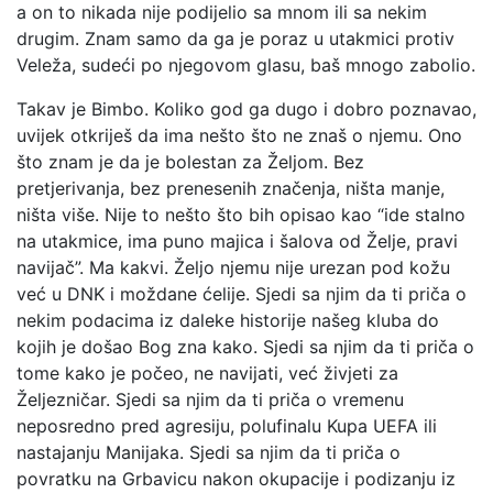
a on to nikada nije podijelio sa mnom ili sa nekim
drugim. Znam samo da ga je poraz u utakmici protiv
Veleža, sudeći po njegovom glasu, baš mnogo zabolio.
Takav je Bimbo. Koliko god ga dugo i dobro poznavao,
uvijek otkriješ da ima nešto što ne znaš o njemu. Ono
što znam je da je bolestan za Željom. Bez
pretjerivanja, bez prenesenih značenja, ništa manje,
ništa više. Nije to nešto što bih opisao kao “ide stalno
na utakmice, ima puno majica i šalova od Želje, pravi
navijač”. Ma kakvi. Željo njemu nije urezan pod kožu
već u DNK i moždane ćelije. Sjedi sa njim da ti priča o
nekim podacima iz daleke historije našeg kluba do
kojih je došao Bog zna kako. Sjedi sa njim da ti priča o
tome kako je počeo, ne navijati, već živjeti za
Željezničar. Sjedi sa njim da ti priča o vremenu
neposredno pred agresiju, polufinalu Kupa UEFA ili
nastajanju Manijaka. Sjedi sa njim da ti priča o
povratku na Grbavicu nakon okupacije i podizanju iz