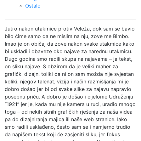
Ostalo
Jutro nakon utakmice protiv Veleža, dok sam se bavio
bilo čime samo da ne mislim na nju, zove me Bimbo.
Imao je on običaj da zove nakon svake utakmice kako
bi uskladili obaveze oko najave za narednu utakmicu.
Dugo godina smo radili skupa na najavama – ja tekst,
on sliku najave. S obzirom da je veliki maher za
grafički dizajn, toliki da ni on sam možda nije svjestan
koliki, njegov talenat, vizija i način razmišljanja mi je
dobro došao jer bi od svake slike za najavu napravio
posebnu priču. A dobro je došao i cijelome Udruženju
“1921” jer je, kada mu nije kamera u ruci, uradio mnogo
toga – od nekih sitnih grafičkih rješenja za naša videa
pa do dizajniranja majica ili naše web stranice. Iako
smo radili usklađeno, često sam se i namjerno trudio
da napišem tekst koji će zasjeniti sliku, jer fokus