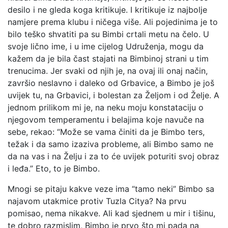
desilo i ne gleda koga kritikuje. I kritikuje iz najbolje
namjere prema klubu i ničega više. Ali pojedinima je to
bilo teško shvatiti pa su Bimbi crtali metu na čelo. U
svoje lično ime, i u ime cijelog Udruženja, mogu da
kažem da je bila čast stajati na Bimbinoj strani u tim
trenucima. Jer svaki od njih je, na ovaj ili onaj način,
završio neslavno i daleko od Grbavice, a Bimbo je još
uvijek tu, na Grbavici, i bolestan za Željom i od Želje. A
jednom prilikom mi je, na neku moju konstataciju o
njegovom temperamentu i belajima koje navuče na
sebe, rekao: “Može se vama činiti da je Bimbo ters,
težak i da samo izaziva probleme, ali Bimbo samo ne
da na vas i na Želju i za to će uvijek poturiti svoj obraz
i leđa.” Eto, to je Bimbo.
Mnogi se pitaju kakve veze ima “tamo neki” Bimbo sa
najavom utakmice protiv Tuzla Citya? Na prvu
pomisao, nema nikakve. Ali kad sjednem u mir i tišinu,
te dobro razmislim, Bimbo je prvo što mi pada na