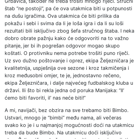
Grbavica, također ne treba trošiti mnogo riječi. Stručni
štab “ne postoji”, pa će ova utakmica biti u potpunosti
na dušu igračima. Ova utakmica će biti prilika da
pokažu i sebi i svima da li je loša igra i da li su loši
rezultati bili isključivo zbog šefa stručnog štaba. I neka
dobro obrate pažnju kako će odgovoriti na to važno
pitanje, jer bi ih pogrešan odgovor mogao skupo
koštati. O protivniku nema potrebe trošiti puno riječi.
Uz svo dužno poštovanje i oprez, ekipa Željezničara je
kvalitetnija, uspješnija ove sezone i kroz takmičenja i
kroz međusobni omjer, te je, jednostavno rečeno,
ekipa Željezničara, i dalje najvećeg fudbalskog kluba u
državi. Ili što bi rekla jedna od poruka Manijaka: “Il’
ćemo biti favoriti, il’ nas neće biti!”
A mi, navijači, bez obzira na sve trebamo biti Bimbo.
Ustvari, mnogo je “bimbi” među nama, ali večeras
svako ko je i u najmanjoj mogućnosti doći na utakmicu
treba da bude Bimbo. Na utakmicu doći isključivo