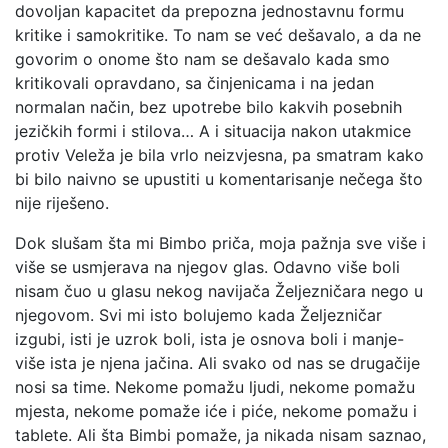
dovoljan kapacitet da prepozna jednostavnu formu
kritike i samokritike. To nam se već dešavalo, a da ne
govorim o onome što nam se dešavalo kada smo
kritikovali opravdano, sa činjenicama i na jedan
normalan način, bez upotrebe bilo kakvih posebnih
jezičkih formi i stilova… A i situacija nakon utakmice
protiv Veleža je bila vrlo neizvjesna, pa smatram kako
bi bilo naivno se upustiti u komentarisanje nečega što
nije riješeno.
Dok slušam šta mi Bimbo priča, moja pažnja sve više i
više se usmjerava na njegov glas. Odavno više boli
nisam čuo u glasu nekog navijača Željezničara nego u
njegovom. Svi mi isto bolujemo kada Željezničar
izgubi, isti je uzrok boli, ista je osnova boli i manje-
više ista je njena jačina. Ali svako od nas se drugačije
nosi sa time. Nekome pomažu ljudi, nekome pomažu
mjesta, nekome pomaže iće i piće, nekome pomažu i
tablete. Ali šta Bimbi pomaže, ja nikada nisam saznao,