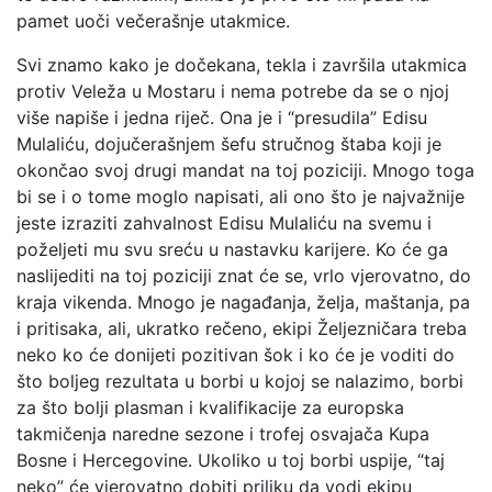
pamet uoči večerašnje utakmice.
Svi znamo kako je dočekana, tekla i završila utakmica
protiv Veleža u Mostaru i nema potrebe da se o njoj
više napiše i jedna riječ. Ona je i “presudila” Edisu
Mulaliću, dojučerašnjem šefu stručnog štaba koji je
okončao svoj drugi mandat na toj poziciji. Mnogo toga
bi se i o tome moglo napisati, ali ono što je najvažnije
jeste izraziti zahvalnost Edisu Mulaliću na svemu i
poželjeti mu svu sreću u nastavku karijere. Ko će ga
naslijediti na toj poziciji znat će se, vrlo vjerovatno, do
kraja vikenda. Mnogo je nagađanja, želja, maštanja, pa
i pritisaka, ali, ukratko rečeno, ekipi Željezničara treba
neko ko će donijeti pozitivan šok i ko će je voditi do
što boljeg rezultata u borbi u kojoj se nalazimo, borbi
za što bolji plasman i kvalifikacije za europska
takmičenja naredne sezone i trofej osvajača Kupa
Bosne i Hercegovine. Ukoliko u toj borbi uspije, “taj
neko” će vjerovatno dobiti priliku da vodi ekipu