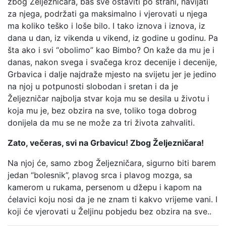
zbog Željezničara, baš sve ostaviti po strani, navijati
za njega, podržati ga maksimalno i vjerovati u njega
ma koliko teško i loše bilo. I tako iznova i iznova, iz
dana u dan, iz vikenda u vikend, iz godine u godinu. Pa
šta ako i svi “obolimo” kao Bimbo? On kaže da mu je i
danas, nakon svega i svačega kroz decenije i decenije,
Grbavica i dalje najdraže mjesto na svijetu jer je jedino
na njoj u potpunosti slobodan i sretan i da je
Željezničar najbolja stvar koja mu se desila u životu i
koja mu je, bez obzira na sve, toliko toga dobrog
donijela da mu se ne može za tri života zahvaliti.
Zato, večeras, svi na Grbavicu! Zbog Željezničara!
Na njoj će, samo zbog Željezničara, sigurno biti barem
jedan “bolesnik”, plavog srca i plavog mozga, sa
kamerom u rukama, persenom u džepu i kapom na
ćelavici koju nosi da je ne znam ti kakvo vrijeme vani. I
koji će vjerovati u Željinu pobjedu bez obzira na sve..