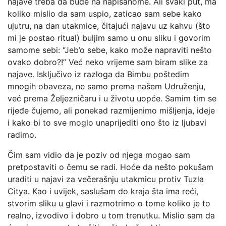
najave treba da bude na napisanome. Ali svaki put, ma
koliko mislio da sam uspio, zaticao sam sebe kako
ujutru, na dan utakmice, čitajući najavu uz kahvu (što
mi je postao ritual) buljim samo u onu sliku i govorim
samome sebi: “Jeb’o sebe, kako može napraviti nešto
ovako dobro?!” Već neko vrijeme sam biram slike za
najave. Isključivo iz razloga da Bimbu poštedim
mnogih obaveza, ne samo prema našem Udruženju,
već prema Željezničaru i u životu uopće. Samim tim se
rijeđe čujemo, ali ponekad razmijenimo mišljenja, ideje
i kako bi to sve moglo unaprijediti ono što iz ljubavi
radimo.
Čim sam vidio da je poziv od njega mogao sam
pretpostaviti o čemu se radi. Hoće da nešto pokušam
uraditi u najavi za večerašnju utakmicu protiv Tuzla
Citya. Kao i uvijek, saslušam do kraja šta ima reći,
stvorim sliku u glavi i razmotrimo o tome koliko je to
realno, izvodivo i dobro u tom trenutku. Mislio sam da