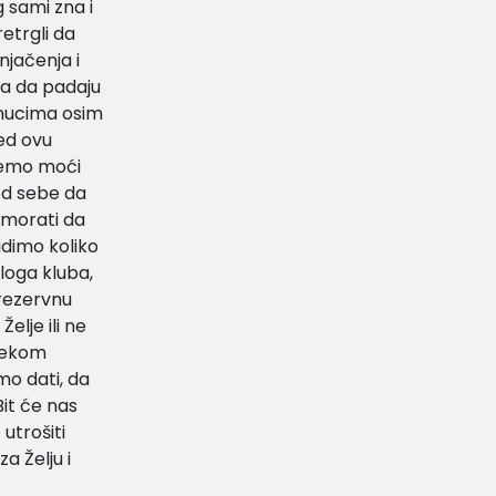
g sami zna i
retrgli da
njačenja i
a da padaju
renucima osim
ed ovu
 ćemo moći
 od sebe da
, morati da
vidimo koliko
eloga kluba,
rezervnu
Želje ili ne
alekom
mo dati, da
Bit će nas
utrošiti
a Želju i