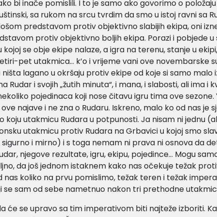
ko bi inače pomislili. I to je samo ako govorimo o položaju 
štinski, sa rukom na srcu tvrdim da smo u istoj ravni sa 
ošom predstavom protiv objektivno slabijih ekipa, oni iz
tavom protiv objektivno boljih ekipa. Porazi i pobjede u 
 kojoj se obje ekipe nalaze, a igra na terenu, stanje u ekip
četiri-pet utakmica… k’o i vrijeme vani ove novembarske s
ništa lagano u okršaju protiv ekipe od koje si samo malo iz
 Rudar i svojih „žutih minuta“, i mana, i slabosti, ali ima i k
nekoliko pojedinaca koji nose čitavu igru tima ove sezone.
ove najave i ne zna o Rudaru. Iskreno, malo ko od nas je sj
o koju utakmicu Rudara u potpunosti. Ja nisam ni jednu 
nsku utakmicu protiv Rudara na Grbavici u kojoj smo slavil
o sigurno i mirno) i s toga nemam ni prava ni osnova da det
udar, njegove rezultate, igru, ekipu, pojedince… Mogu samo,
jno, da još jednom istaknem kako nas očekuje težak proti
i od nas koliko na prvu pomislimo, težak teren i težak imper
oji se sam od sebe nametnuo nakon tri prethodne utakmic
, da će se upravo sa tim imperativom biti najteže izboriti. Ka