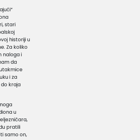
jući“
 ona
, stari
balskoj
oj historiji u
e. Za koliko
h naloga i
e nam da
e utakmice
uku i za
 do kraja
 onoga
diona u
eljezničara,
u pratili
ti samo on,