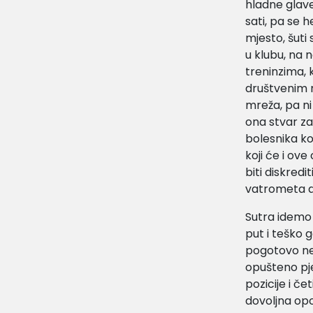
hladne glave,
sati, pa se 
mjesto, šuti
u klubu, na 
treninzima, 
društvenim m
mreža, pa ni
ona stvar za
bolesnika koji
koji će i ove
biti diskredi
vatrometa 
Sutra idemo 
put i teško 
pogotovo neće
opušteno pje
pozicije i č
dovoljna op