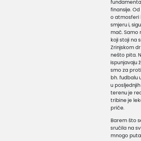
fundamentaln
finansije. O
o atmosferi 
smjeru i, si
mač. Samo ne
koji stoji n
Zrinjskom dr
nešto pita. 
ispunjavaju ž
smo za protiv
bh. fudbalu u
u posljednji
terenu je re
tribine je le
priče.
Barem što se
sručila na sv
mnogo puta p