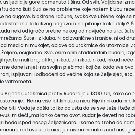
 uslijedila je gore pomenuta tišina. Od svih. Valjda se izmor
heftu dana šuti. Šuti se na probleme koje našem klubu rez
 se na dugove, blokirane račune, svakakve ublehe koje se n
nedostatak bilo kakvog odgovora na pitanje: kako dalje? Šu
kada neki od igrača sretne nekog od navijača na ulici, šute
režama. Šute i iz kluba. Ni od zvanične stranice, ni od dr
 od medija ni mukajet, objave od utakmice do utakmice. Z
 Željom, očigledno. Sve, osim onih stadnardnih budala, izgo
h jeste mali broj, ali koji nikad, ali nikad, nikad, nikad neće d
 crne dane iznijeti na svojim plećima i koji će, kada sve ov
tirani, ispljuvani i odbačeni od većine koja se Želje sjeti, eto,
do vatrometa.
u Prijedor, utakmica protiv Rudara je u 13:00. Uh, kako će t
gostovanje… Nema više lahkih utakmica. Nije ih nikada ni bilo
 biti. Voda je došla toliko do usta da se sve teže i teže di
vuši misleći „ma lahko ćemo ovo“. Rudar je deveti na tabel
etiri boda ispod našeg Željezničara. I samo to treba da na
omena pred ovu utakmicu, jer nismo nimalo iznad našeg s