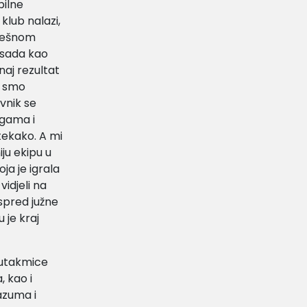
bilne
klub nalazi,
grešnom
i sada kao
naj rezultat
t smo
ivnik se
ogama i
itekako. A mi
iju ekipu u
ja je igrala
idjeli na
spred južne
u je kraj
 utakmice
, kao i
azuma i