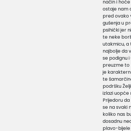
način i hoće 
ostaje nam d
pred ovako v
gušenja u p
psihički jer
te neke borb
utakmicu, a t
najbolje da 
se podignu i
preuzme to po
je karakterna
te šamarčin
podršku Želji
izlazi uopće 
Prijedoru da
se na svaki 
koliko nas bu
dosadnu nedj
plavo-bijele