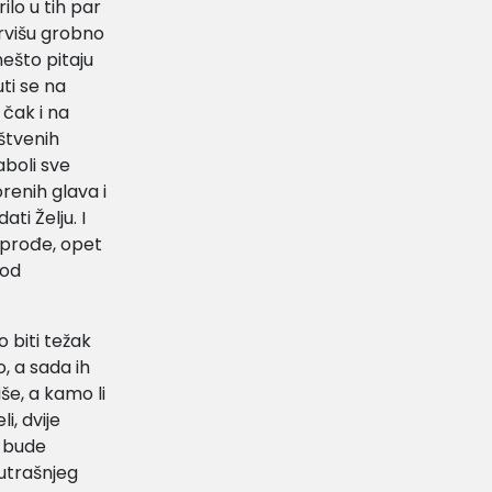
ilo u tih par
ervišu grobno
ešto pitaju
ti se na
 čak i na
uštvenih
aboli sve
renih glava i
ati Želju. I
o prođe, opet
 od
o biti težak
, a sada ih
še, a kamo li
i, dvije
m bude
utrašnjeg