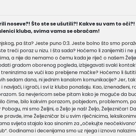
ili noseve?! Što ste se ušutili?! Kakve su vam to oči?!
oslenici kluba, svima vama se obraćam!
njskog, pa šta? Jeste puno 0:3. Jeste bolno što smo poraž
te treći poraz u nizu. I šta sada? Hoćemo li zanijemiti i ne 
gima, a nije da nemamo o čemu kada je riječ o našem Želje
odati gradom oborenog pogleda, izbjegavati svaki kontak
 treninzima se vući kao prebijene mačke? Hoćemo li šutiti i
avih sedam dana, ni jednim kanalom komunikacije? Jer, ta
navijači, i igrači, i svi iz kluba ponašaju. Kao, iznenađeni, r
razom. Sa nevjericom sebe pitam kako je moguće da bud
ilo čime, bilo kakvim porazom, pobjedom, problemom, poz
obogu, mi smo Željini, a Željo je naš! Željo, Željezničar! D
 pravde, ime Željezničar bi u svim riječnicima, leksikonima
ama svijeta stajalo kao sinonim za „očekujte neočekivano“
lub“. Godinama i decenijama smo uz njega i iznova nalazi