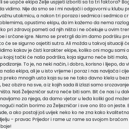
li se uopće ekipa Želje uspjeti izboriti sa ta tri faktora? Bo
a vidimo. Nije da smo se i mi navijači i odgovorni u klubu p
ažnu utakmicu, a nakon tri poraza i sedmica i sedmica cr
roblemima, opustimo ekipu, da im kažemo da nema razlog
 niko pri zdravoj pameti od njih ništa i ne očekuje u ovim t
e i srčane igre. Nismo se pretrgli da im damo podršku pr
o će se sigurno osjetiti sutra. Ali možda u takvoj situaciji
vidimo kakav je čisti karakter ekipe, koliko oni mogu sami
 u kojoj tački će naša podrška, koja sigurno neće biti mala
dizanje. To je, na neki način, i dobro, korisno i lijepo, da 
 naša ekipa, ali je u isto vrijeme i poraz i nas navijača i cij
a preko mnogih usta koja su se ne tako davno klela u bez
, bez obzira na sve, a iz kojih sada ili izlazi samo srozavanje 
ništa. Naš Željezničar sutra neće biti sam. Bit će nas i u d
 navijamo za njega, da damo vjetar u leđa koliki god može
mogući način borimo za Željezničar i sve ono što on jeste. 
de, a ako postoji još uvijek neko ko ne zna kako kvalitetno 
elju – pravac Prijedor i rame uz rame sa svojom braćom z
 boje!