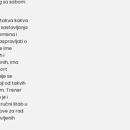
og sa sobom
je takva kakva
 sastavljanja
remena i
aspravljati o
je ime
 i
snih, ima
port
ije se
ji od takvih
um. Trener
je i
tručni štab u
ove za rad.
vljenih