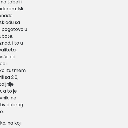
na tabeli i
Rudarom. Mi
nenade
skladu sa
i, pogotovo u
ubote.
nad, i to u
valiteta,
 Više od
eo i
(ako izuzmem
i sa 2:0,
aljnije
 a to je
vnik, ne
ativ dobrog
e.
ko, na koji