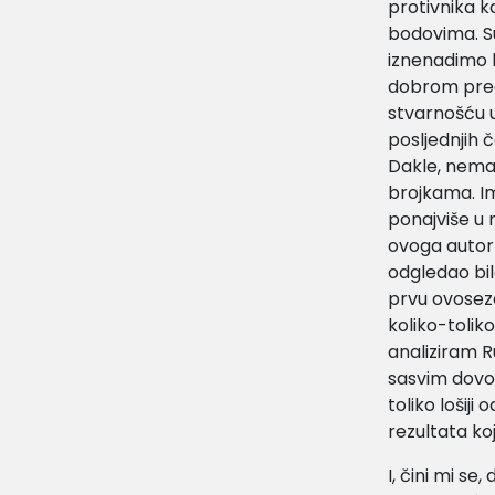
protivnika ka
bodovima. Su
iznenadimo l
dobrom preds
stvarnošću u
posljednjih 
Dakle, nema 
brojkama. Ima
ponajviše u 
ovoga autor 
odgledao bil
prvu ovosezo
koliko-tolik
analiziram R
sasvim dovol
toliko lošij
rezultata k
I, čini mi se