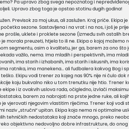
jemo? Pa upravo zbog svega nepoznatog i nepredviđen
oljeli. Upravo zbog toga je opstao stotinu dugih godina!
užen. Previsok za moj ukus, ali zaslužen. Kraj priče. Ekipa 
očetka sezone. Sastavljena i na vrat i na nos, i još je prije
 prošle, uklete i proklete sezone (između svih ostalih b
 je morala preuzeti, htjela to ili ne. Ekipa o kojoj možemo r
m segmentu, osim o kvalitetu, jer ga, barem za ono što 
nekada važilo, nema. Ima mladih i perspektivnih, ima mladih
anih, ima starih i izhabanih, ima starih i iskusnih, ima kori
 ima ratnika, ima manekena… ali fudbalera kakvog Bog i s
teško. Ekipu vodi trener za kojeg nas 90% nije ni čulo dok n
kcije koju bukvalno niko u tom trenutku nije htio. Trener ko
e ekipe i iz ovakvih uslova rada, očigledno, izvlači maksim
dostataka, barem za nabrojati na prste jedne ruke, ali kojih 
 je vjerovati njegovim vlastitim riječima. Trener koji vodi s
ami naziv „stručni“ upitan. Ekipa koja nema ni optimalne usl
lih tehničkih nedostataka koji znače mnogo, preko neoba
eko objektivno nedovoljno dobre infrastrukture, do onog