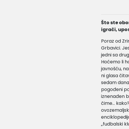
Što ste obor
igrači, up
Poraz od Zri
Grbavici. Jes
jedni sa dru
Hoćemo li h
javnošću, na
ni glasa čit
sedam dana i 
pogođeni po
iznenađen b
čime… kako? P
ovozemaljske
enciklopedij
„fudbalski k