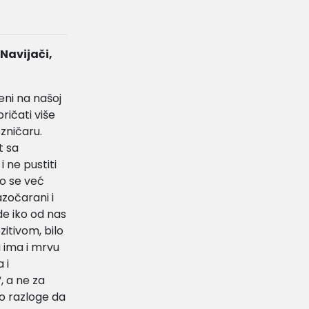
 Navijači,
eni na našoj
pričati više
zničaru.
t sa
 ne pustiti
ko se već
azočarani i
e iko od nas
itivom, bilo
a ima i mrvu
 i
, a ne za
mo razloge da