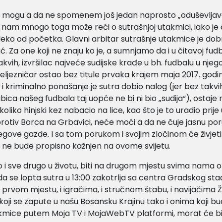
ne mogu a da ne spomenem još jedan naprosto „oduševljava
 nam mnogo toga može reći o sutrašnjoj utakmici, iako je
leko od početka. Glavni arbitar sutrašnje utakmice je dobri
ć. Za one koji ne znaju ko je, a sumnjamo da i u čitavoj fud
kvih, izvršilac najveće sudijske krađe u bh. fudbalu u njegov
 Željezničar ostao bez titule prvaka krajem maja 2017. godin
i kriminalno ponašanje je sutra dobio nalog (jer bez takvi
bica našeg fudbala taj uopće ne bi ni bio „sudija“), ostaj
koliko hinjski kez nabacio na lice, kao što je to uradio prij
rotiv Borca na Grbavici, neće moći a da ne čuje jasnu por
njegove gazde. I sa tom porukom i svojim zločinom će živjeti
dok ne bude propisno kažnjen na ovome svijetu.
ao i sve drugo u životu, biti na drugom mjestu svima nama
a se lopta sutra u 13:00 zakotrlja sa centra Gradskog sta
a prvom mjestu, i igračima, i stručnom štabu, i navijačima Ž
oji se zapute u našu Bosansku Krajinu tako i onima koji bud
akmice putem Moja TV i MojaWebTV platformi, morat će bi