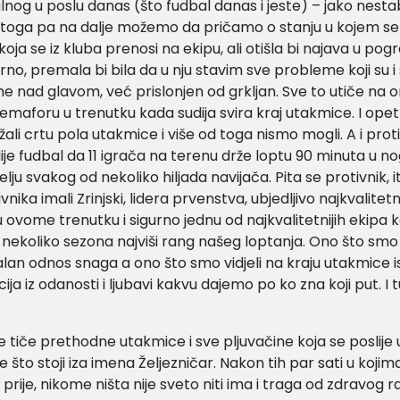
og u poslu danas (što fudbal danas i jeste) – jako nesta
d toga pa na dalje možemo da pričamo o stanju u kojem se 
koja se iz kluba prenosi na ekipu, ali otišla bi najava u po
gurno, premala bi bila da u nju stavim sve probleme koji su 
 nad glavom, već prislonjen od grkljan. Sve to utiče na o
a semaforu u trenutku kada sudija svira kraj utakmice. I ope
žali crtu pola utakmice i više od toga nismo mogli. A i prot
Nije fudbal da 11 igrača na terenu drže loptu 90 minuta u n
elju svakog od nekoliko hiljada navijača. Pita se protivnik, 
nika imali Zrinjski, lidera prvenstva, ubjedljivo najkvalitetn
 ovome trenutku i sigurno jednu od najkvalitetnijih ekipa ko
h nekoliko sezona najviši rang našeg loptanja. Ono što smo v
alan odnos snaga a ono što smo vidjeli na kraju utakmice i
kcija iz odanosti i ljubavi kakvu dajemo po ko zna koji put. I t
 tiče prethodne utakmice i sve pljuvačine koja se poslije
e što stoji iza imena Željezničar. Nakon tih par sati u kojima
rije, nikome ništa nije sveto niti ima i traga od zdravog r