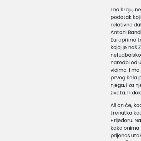
I na kraju, 
podatak koji
relativno da
Antoni Bandi
Europi ima ta
kojoj je naš
nefudbalsko 
naredbi od u
vidimo. I ma 
prvog kola p
njega, i za 
života. Ili 
Ali on će, k
trenutka kad
Prijedoru. N
kako onima k
prijenos ut