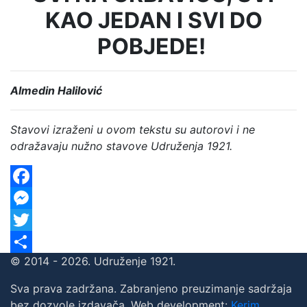
KAO JEDAN I SVI DO
POBJEDE!
Almedin Halilović
Stavovi izraženi u ovom tekstu su autorovi i ne
odražavaju nužno stavove Udruženja 1921.
Facebook
Messenger
Twitter
© 2014 - 2026. Udruženje 1921.
Share
Sva prava zadržana. Zabranjeno preuzimanje sadržaja
bez dozvole izdavača. Web development:
Kerim