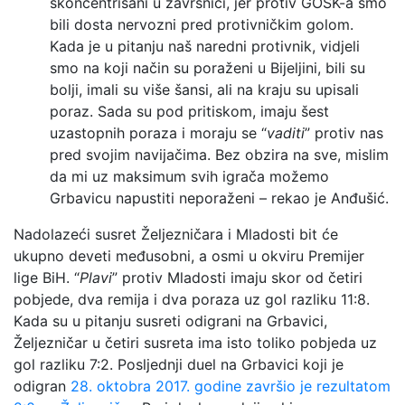
skoncentrisani u završnici, jer protiv GOŠK-a smo
bili dosta nervozni pred protivničkim golom.
Kada je u pitanju naš naredni protivnik, vidjeli
smo na koji način su poraženi u Bijeljini, bili su
bolji, imali su više šansi, ali na kraju su upisali
poraz. Sada su pod pritiskom, imaju šest
uzastopnih poraza i moraju se “
vaditi
” protiv nas
pred svojim navijačima. Bez obzira na sve, mislim
da mi uz maksimum svih igrača možemo
Grbavicu napustiti neporaženi – rekao je Anđušić.
Nadolazeći susret Željezničara i Mladosti bit će
ukupno deveti međusobni, a osmi u okviru Premijer
lige BiH. “
Plavi
” protiv Mladosti imaju skor od četiri
pobjede, dva remija i dva poraza uz gol razliku 11:8.
Kada su u pitanju susreti odigrani na Grbavici,
Željezničar u četiri susreta ima isto toliko pobjeda uz
gol razliku 7:2. Posljednji duel na Grbavici koji je
odigran
28. oktobra 2017. godine završio je rezultatom