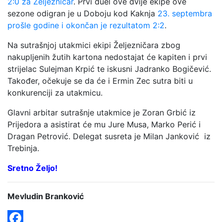
2:0 za Željezničar
. Prvi duel ove dvije ekipe ove
sezone odigran je u Doboju kod Kaknja
23. septembra
prošle godine i okončan je rezultatom 2:2
.
Na sutrašnjoj utakmici ekipi Željezničara zbog
nakupljenih žutih kartona nedostajat će kapiten i prvi
strijelac Sulejman Krpić te iskusni Jadranko Bogičević.
Također, očekuje se da će i Ermin Zec sutra biti u
konkurenciji za utakmicu.
Glavni arbitar sutrašnje utakmice je Zoran Grbić iz
Prijedora a asistirat će mu Jure Musa, Marko Perić i
Dragan Petrović. Delegat susreta je Milan Janković iz
Trebinja.
Sretno Željo!
Mevludin Branković