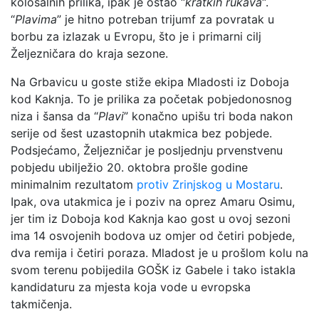
kolosalnih prilika, ipak je ostao “
kratkih rukava
“.
“
Plavima
” je hitno potreban trijumf za povratak u
borbu za izlazak u Evropu, što je i primarni cilj
Željezničara do kraja sezone.
Na Grbavicu u goste stiže ekipa Mladosti iz Doboja
kod Kaknja. To je prilika za početak pobjedonosnog
niza i šansa da “
Plavi
” konačno upišu tri boda nakon
serije od šest uzastopnih utakmica bez pobjede.
Podsjećamo, Željezničar je posljednju prvenstvenu
pobjedu ubilježio 20. oktobra prošle godine
minimalnim rezultatom
protiv Zrinjskog u Mostaru
.
Ipak, ova utakmica je i poziv na oprez Amaru Osimu,
jer tim iz Doboja kod Kaknja kao gost u ovoj sezoni
ima 14 osvojenih bodova uz omjer od četiri pobjede,
dva remija i četiri poraza. Mladost je u prošlom kolu na
svom terenu pobijedila GOŠK iz Gabele i tako istakla
kandidaturu za mjesta koja vode u evropska
takmičenja.