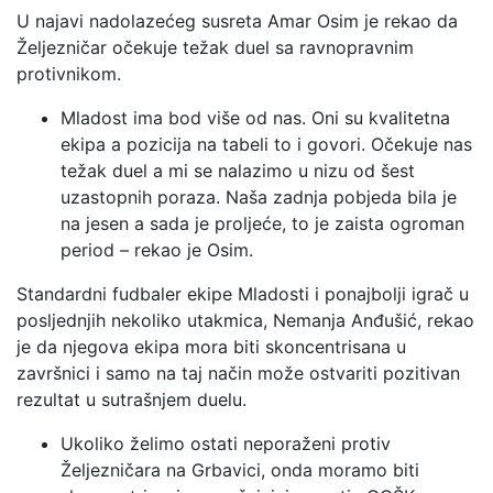
U najavi nadolazećeg susreta Amar Osim je rekao da
Željezničar očekuje težak duel sa ravnopravnim
protivnikom.
Mladost ima bod više od nas. Oni su kvalitetna
ekipa a pozicija na tabeli to i govori. Očekuje nas
težak duel a mi se nalazimo u nizu od šest
uzastopnih poraza. Naša zadnja pobjeda bila je
na jesen a sada je proljeće, to je zaista ogroman
period – rekao je Osim.
Standardni fudbaler ekipe Mladosti i ponajbolji igrač u
posljednjih nekoliko utakmica, Nemanja Anđušić, rekao
je da njegova ekipa mora biti skoncentrisana u
završnici i samo na taj način može ostvariti pozitivan
rezultat u sutrašnjem duelu.
Ukoliko želimo ostati neporaženi protiv
Željezničara na Grbavici, onda moramo biti