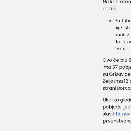
Na konferenc
derbiji.
Po tabe
nije is
borili 
da igra
Osim.
Ovo će biti 
ima 37 pobjed
sa Grbavice,
Željo ima 12 
strani Borca,
Ukoliko gled
pobjede, jed
slavili
19. no
prvenstvenu 