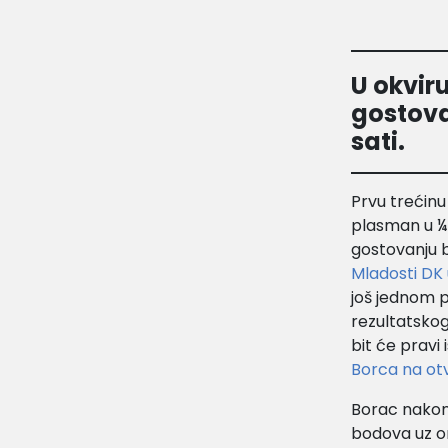
U okviru
gostova
sati.
Prvu trećinu
plasman u ¼ 
gostovanju b
Mladosti DK 
još jednom p
rezultatskog
bit će pravi
Borca na ot
Borac nakon 
bodova uz om