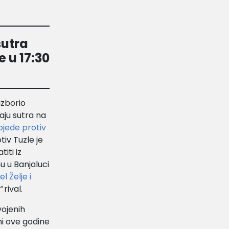
sutra
 u 17:30
izborio
aju sutra na
jede protiv
tiv Tuzle je
iti iz
u u Banjaluci
el Želje i
“
rival.
vojenih
ni ove godine