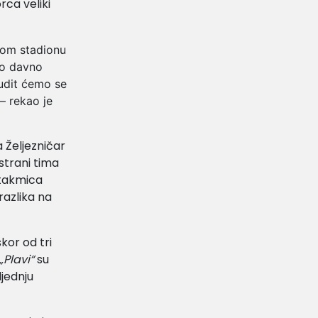
rca veliki
ugom stadionu
ko davno
Trudit ćemo se
– rekao je
a Željezničar
 strani tima
 utakmica
razlika na
kor od tri
„Plavi“
su
ljednju