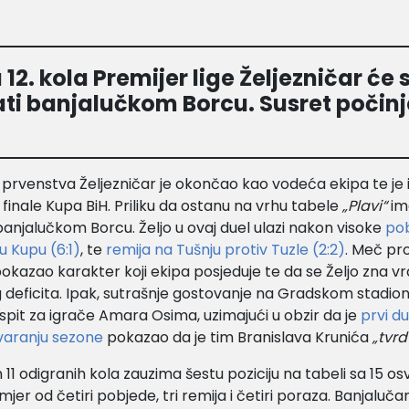
 12. kola Premijer lige Željezničar će 
ti banjalučkom Borcu. Susret počinje
 prvenstva Željezničar je okončao kao vodeća ekipa te je 
finale Kupa BiH. Priliku da ostanu na vrhu tabele
„Plavi“
im
anjalučkom Borcu. Željo u ovaj duel ulazi nakon visoke
pob
u Kupu (6:1)
, te
remija na Tušnju protiv Tuzle (2:2)
. Meč pro
okazao karakter koji ekipa posjeduje te da se Željo zna vrat
 deficita. Ipak, sutrašnje gostovanje na Gradskom stadion
 ispit za igrače Amara Osima, uzimajući u obzir da je
prvi du
varanju sezone
pokazao da je tim Branislava Krunića
„tvrd
11 odigranih kola zauzima šestu poziciju na tabeli sa 15 os
jer od četiri pobjede, tri remija i četiri poraza. Banjaluča