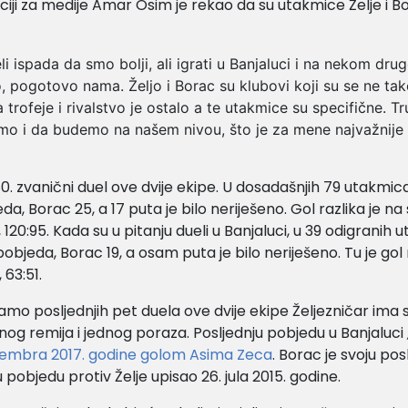
iji za medije Amar Osim je rekao da su utakmice Želje i Bo
li ispada da smo bolji, ali igrati u Banjaluci i na nekom dr
to, pogotovo nama. Željo i Borac su klubovi koji su se ne ta
za trofeje i rivalstvo je ostalo a te utakmice su specifične. 
mo i da budemo na našem nivou, što je za mene najvažnije 
80. zvanični duel ove dvije ekipe. U dosadašnjih 79 utakmic
a, Borac 25, a 17 puta je bilo neriješeno. Gol razlika je na
 120:95. Kada su u pitanju dueli u Banjaluci, u 39 odigranih
pobjeda, Borac 19, a osam puta je bilo neriješeno. Tu je gol 
 63:51.
amo posljednjih pet duela ove dvije ekipe Željezničar ima s
nog remija i jednog poraza. Posljednju pobjedu u Banjaluci
vembra 2017. godine golom Asima Zeca
. Borac je svoju pos
pobjedu protiv Želje upisao 26. jula 2015. godine.