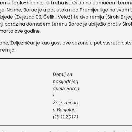
stemu toplo-hladno, ali treba istaći da na domaćem teren
ije. Naime, Borac je u pet utakmica Premijer lige na svom
bjede (Zvijezda 09, Čelik i Velež) te dva remija (Široki Brije
nji poraz na domaćem terenu Borac je ubilježio protiv Širo
 marta ove godine.
ane, Željezničar je kao gost ove sezone u pet susreta ostva
 remija.
Detalj sa
posljednjeg
duela Borca
i
Željezničara
u Banjaluci
(19.11.2017.)