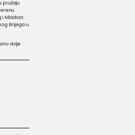
u pružaju
 terenu
g i Mladost
kog Brijega u
rio dvije