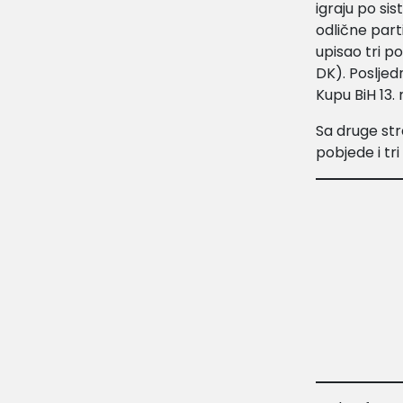
igraju po si
odlične part
upisao tri po
DK). Posljed
Kupu BiH 13.
Sa druge str
pobjede i tri