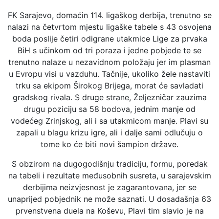
FK Sarajevo, domaćin 114. ligaškog derbija, trenutno se
nalazi na četvrtom mjestu ligaške tabele s 43 osvojena
boda poslije četiri odigrane utakmice Lige za prvaka
BiH s učinkom od tri poraza i jedne pobjede te se
trenutno nalaze u nezavidnom položaju jer im plasman
u Evropu visi u vazduhu. Tačnije, ukoliko žele nastaviti
trku sa ekipom Širokog Brijega, morat će savladati
gradskog rivala. S druge strane, Željezničar zauzima
drugu poziciju sa 58 bodova, jednim manje od
vodećeg Zrinjskog, ali i sa utakmicom manje. Plavi su
zapali u blagu krizu igre, ali i dalje sami odlučuju o
tome ko će biti novi šampion države.
S obzirom na dugogodišnju tradiciju, formu, poredak
na tabeli i rezultate međusobnih susreta, u sarajevskim
derbijima neizvjesnost je zagarantovana, jer se
unaprijed pobjednik ne može saznati. U dosadašnja 63
prvenstvena duela na Koševu, Plavi tim slavio je na