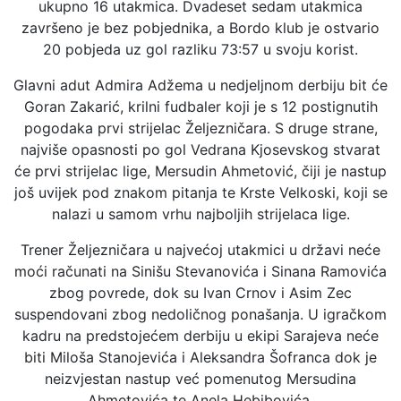
ukupno 16 utakmica. Dvadeset sedam utakmica
završeno je bez pobjednika, a Bordo klub je ostvario
20 pobjeda uz gol razliku 73:57 u svoju korist.
Glavni adut Admira Adžema u nedjeljnom derbiju bit će
Goran Zakarić, krilni fudbaler koji je s 12 postignutih
pogodaka prvi strijelac Željezničara. S druge strane,
najviše opasnosti po gol Vedrana Kjosevskog stvarat
će prvi strijelac lige, Mersudin Ahmetović, čiji je nastup
još uvijek pod znakom pitanja te Krste Velkoski, koji se
nalazi u samom vrhu najboljih strijelaca lige.
Trener Željezničara u najvećoj utakmici u državi neće
moći računati na Sinišu Stevanovića i Sinana Ramovića
zbog povrede, dok su Ivan Crnov i Asim Zec
suspendovani zbog nedoličnog ponašanja. U igračkom
kadru na predstojećem derbiju u ekipi Sarajeva neće
biti Miloša Stanojevića i Aleksandra Šofranca dok je
neizvjestan nastup već pomenutog Mersudina
Ahmetovića te Anela Hebibovića.