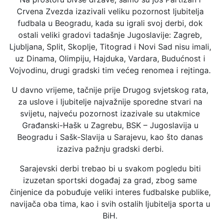
Crvena Zvezda izazivali veliku pozornost ljubitelja
fudbala u Beogradu, kada su igrali svoj derbi, dok
ostali veliki gradovi tadašnje Jugoslavije: Zagreb,
Ljubljana, Split, Skoplje, Titograd i Novi Sad nisu imali,
uz Dinama, Olimpiju, Hajduka, Vardara, Budućnost i
Vojvodinu, drugi gradski tim većeg renomea i rejtinga.
U davno vrijeme, tačnije prije Drugog svjetskog rata,
za uslove i ljubitelje najvažnije sporedne stvari na
svijetu, najveću pozornost izazivale su utakmice
Građanski-Hašk u Zagrebu, BSK – Jugoslavija u
Beogradu i Sašk-Slavija u Sarajevu, kao što danas
izaziva pažnju gradski derbi.
Sarajevski derbi trebao bi u svakom pogledu biti
izuzetan sportski događaj za grad, zbog same
činjenice da pobuđuje veliki interes fudbalske publike,
navijača oba tima, kao i svih ostalih ljubitelja sporta u
BiH.