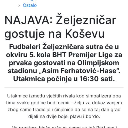
Ostalo
NAJAVA: Željezničar
gostuje na Koševu
Fudbaleri Željezničara sutra će u
okviru 5. kola BHT Premijer Lige za
prvaka gostovati na Olimpijskom
stadionu „Asim Ferhatović-Hase“.
Utakmica počinje u 16:30 sati.
Utakmice između vječitih rivala kod simpatizera oba
tima svake godine budi nemir i želju za dokazivanjem
zbog same tradicije i činjenice da se na taj dan grad
dijeli na dvije boje, plavu i bordo.
Na prostoru bivše države, samo su još Partizan i