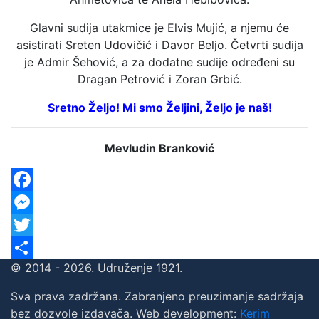
Glavni sudija utakmice je Elvis Mujić, a njemu će
asistirati Sreten Udovičić i Davor Beljo. Četvrti sudija
je Admir Šehović, a za dodatne sudije određeni su
Dragan Petrović i Zoran Grbić.
Sretno Željo! Mi smo Željini, Željo je naš!
Mevludin Branković
Facebook
Messenger
Twitter
© 2014 - 2026. Udruženje 1921.
Share
Sva prava zadržana. Zabranjeno preuzimanje sadržaja
bez dozvole izdavača. Web development:
Kerim