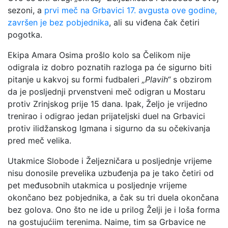
sezoni, a
prvi meč na Grbavici 17. avgusta ove godine,
završen je bez pobjednika
, ali su viđena čak četiri
pogotka.
Ekipa Amara Osima prošlo kolo sa Čelikom nije
odigrala iz dobro poznatih razloga pa će sigurno biti
pitanje u kakvoj su formi fudbaleri
„Plavih“
s obzirom
da je posljednji prvenstveni meč odigran u Mostaru
protiv Zrinjskog prije 15 dana. Ipak, Željo je vrijedno
trenirao i odigrao jedan prijateljski duel na Grbavici
protiv ilidžanskog Igmana i sigurno da su očekivanja
pred meč velika.
Utakmice Slobode i Željezničara u posljednje vrijeme
nisu donosile prevelika uzbuđenja pa je tako četiri od
pet međusobnih utakmica u posljednje vrijeme
okončano bez pobjednika, a čak su tri duela okončana
bez golova. Ono što ne ide u prilog Želji je i loša forma
na gostujućiim terenima. Naime, tim sa Grbavice ne