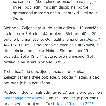
se samo mi. Ako želimo pobijediti, a naš cilj je
uvijek pobijediti, mi osim discipline, borbe i
spremnosti moramo nešto i napraviti – rekao je
Osim.
Sloboda i Željezničar su do sada odigrali 113 zvaničnih
utakmica, a Željo ima 44 pobjede, Sloboda 40, a 29
puta je bilo neriješeno. Gol razlika je na strani
„Plavih“
,
147:132. U Tuzli je odigrano 56 zvaničnih utakmica, a
domaćin ima bolji skor. Naime, Sloboda ima 29
pobjeda, Željo 13, a 14 puta je bilo neriješeno. Gol
razlika je na strani Slobode, 83:55.
Treba istaći da u posljednjih sedam utakmica
Željezničar ima dvije pobjede, Sloboda nijednu, a čak
pet puta je bilo neriješeno.
Posljednji duel u Tuzli odigran je 27. aprila ove godine i
okončan je bez golova
. Tim sa Grbavice je posljednju
prvenstvenu pobjedu u Tuzli
slavio 19. marta 2016.