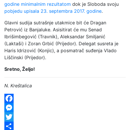
godine minimalnim rezultatom
dok je Sloboda svoju
pobjedu upisala 23. septembra 2017. godine
.
Glavni sudija sutrašnje utakmice bit će Dragan
Petrović iz Banjaluke. Asisitirat će mu Senad
Ibrišimbegović (Travnik), Aleksandar Smiljanić
(Laktaši) i Zoran Grbić (Prijedor). Delegat susreta je
Haris Idrizović (Konjic), a posmatrač suđenja Vlado
Liščinski (Prijedor).
Sretno, Željo!
N. Kreštalica
Facebook
Messenger
Twitter