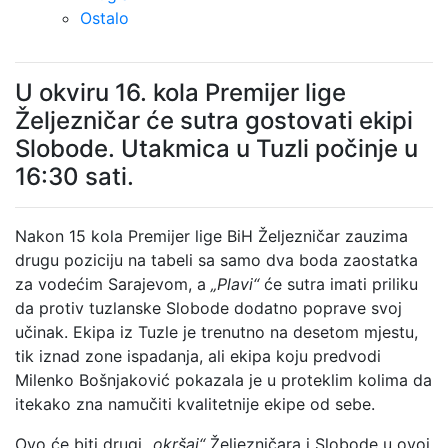
Ostalo
U okviru 16. kola Premijer lige
Željezničar će sutra gostovati ekipi
Slobode. Utakmica u Tuzli počinje u
16:30 sati.
Nakon 15 kola Premijer lige BiH Željezničar zauzima
drugu poziciju na tabeli sa samo dva boda zaostatka
za vodećim Sarajevom, a
„Plavi“
će sutra imati priliku
da protiv tuzlanske Slobode dodatno poprave svoj
učinak. Ekipa iz Tuzle je trenutno na desetom mjestu,
tik iznad zone ispadanja, ali ekipa koju predvodi
Milenko Bošnjaković pokazala je u proteklim kolima da
itekako zna namučiti kvalitetnije ekipe od sebe.
Ovo će biti drugi
„okršaj“
Željezničara i Slobode u ovoj