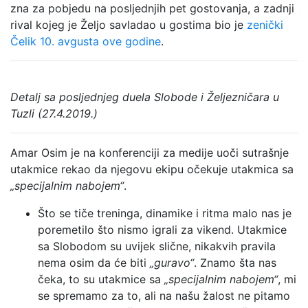
zna za pobjedu na posljednjih pet gostovanja, a zadnji
rival kojeg je Željo savladao u gostima bio je
zenički
Čelik 10. avgusta ove godine
.
Detalj sa posljednjeg duela Slobode i Željezničara u
Tuzli (27.4.2019.)
Amar Osim je na konferenciji za medije uoči sutrašnje
utakmice rekao da njegovu ekipu očekuje utakmica sa
„specijalnim nabojem“
.
Što se tiče treninga, dinamike i ritma malo nas je
poremetilo što nismo igrali za vikend. Utakmice
sa Slobodom su uvijek slične, nikakvih pravila
nema osim da će biti
„guravo“
. Znamo šta nas
čeka, to su utakmice sa
„specijalnim nabojem“
, mi
se spremamo za to, ali na našu žalost ne pitamo