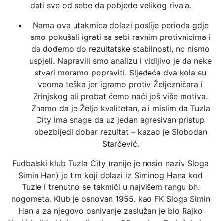
dati sve od sebe da pobjede velikog rivala.
Nama ova utakmica dolazi poslije perioda gdje
smo pokušali igrati sa sebi ravnim protivnicima i
da dođemo do rezultatske stabilnosti, no nismo
uspjeli. Napravili smo analizu i vidljivo je da neke
stvari moramo popraviti. Sljedeća dva kola su
veoma teška jer igramo protiv Željezničara i
Zrinjskog ali probat ćemo naći još više motiva.
Znamo da je Željo kvalitetan, ali mislim da Tuzla
City ima snage da uz jedan agresivan pristup
obezbijedi dobar rezultat – kazao je Slobodan
Starčević.
Fudbalski klub Tuzla City (ranije je nosio naziv Sloga
Simin Han) je tim koji dolazi iz Siminog Hana kod
Tuzle i trenutno se takmiči u najvišem rangu bh.
nogometa. Klub je osnovan 1955. kao FK Sloga Simin
Han a za njegovo osnivanje zaslužan je bio Rajko