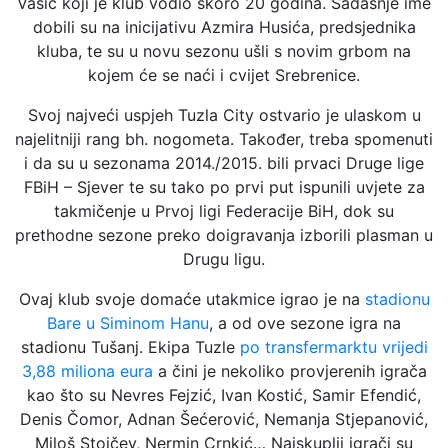
Vasić koji je klub vodio skoro 20 godina. Sadašnje ime
dobili su na inicijativu Azmira Husića, predsjednika
kluba, te su u novu sezonu ušli s novim grbom na
kojem će se naći i cvijet Srebrenice.
Svoj najveći uspjeh Tuzla City ostvario je ulaskom u
najelitniji rang bh. nogometa. Također, treba spomenuti
i da su u sezonama 2014./2015. bili prvaci Druge lige
FBiH – Sjever te su tako po prvi put ispunili uvjete za
takmičenje u Prvoj ligi Federacije BiH, dok su
prethodne sezone preko doigravanja izborili plasman u
Drugu ligu.
Ovaj klub svoje domaće utakmice igrao je na
stadionu
Bare u Siminom Hanu
, a od ove sezone igra na
stadionu Tušanj. Ekipa Tuzle
po transfermarktu vrijedi
3,88 miliona eura
a čini je nekoliko provjerenih igrača
kao što su Nevres Fejzić, Ivan Kostić, Samir Efendić,
Denis Čomor, Adnan Šećerović, Nemanja Stjepanović,
Miloš Stojčev, Nermin Crnkić… Najskuplji igrači su