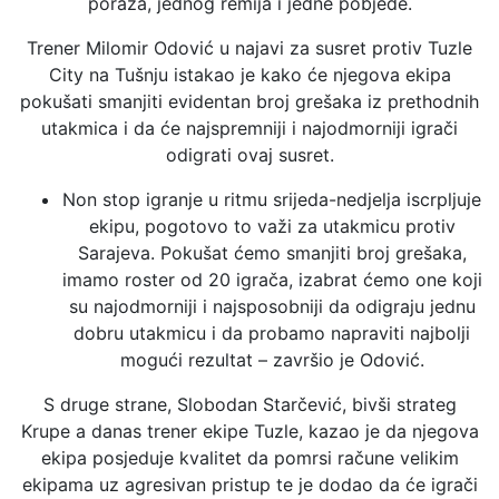
poraza, jednog remija i jedne pobjede.
Trener Milomir Odović u najavi za susret protiv Tuzle
City na Tušnju istakao je kako će njegova ekipa
pokušati smanjiti evidentan broj grešaka iz prethodnih
utakmica i da će najspremniji i najodmorniji igrači
odigrati ovaj susret.
Non stop igranje u ritmu srijeda-nedjelja iscrpljuje
ekipu, pogotovo to važi za utakmicu protiv
Sarajeva. Pokušat ćemo smanjiti broj grešaka,
imamo roster od 20 igrača, izabrat ćemo one koji
su najodmorniji i najsposobniji da odigraju jednu
dobru utakmicu i da probamo napraviti najbolji
mogući rezultat – završio je Odović.
S druge strane, Slobodan Starčević, bivši strateg
Krupe a danas trener ekipe Tuzle, kazao je da njegova
ekipa posjeduje kvalitet da pomrsi račune velikim
ekipama uz agresivan pristup te je dodao da će igrači