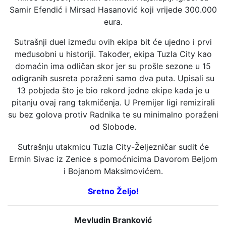
Samir Efendić i Mirsad Hasanović koji vrijede 300.000
eura.
Sutrašnji duel između ovih ekipa bit će ujedno i prvi
međusobni u historiji. Također, ekipa Tuzla City kao
domaćin ima odličan skor jer su prošle sezone u 15
odigranih susreta poraženi samo dva puta. Upisali su
13 pobjeda što je bio rekord jedne ekipe kada je u
pitanju ovaj rang takmičenja. U Premijer ligi remizirali
su bez golova protiv Radnika te su minimalno poraženi
od Slobode.
Sutrašnju utakmicu Tuzla City-Željezničar sudit će
Ermin Sivac iz Zenice s pomoćnicima Davorom Beljom
i Bojanom Maksimovićem.
Sretno Željo!
Mevludin Branković