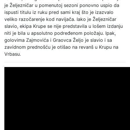
je Željezničar u pomenutoj sezoni ponovno uspio da
ispusti titulu iz ruku pred sami kraj što je izazvalo
veliko razočarenje kod navijača. Iako je Željezničar
slavio, ekipa Krupe se nije predstavila u lošem izdanju
niti je bila u apsolutno podređenom položaju. Ipak,
golovima Zajmovića i Graovca Željo je slavio i sa
zavidnom prednošću je otišao na revanš u Krupu na
Vrbasu.