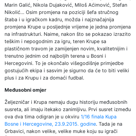
Marin Galić, Nikola Dujaković, Miloš Aćimović, Stefan
Nikolić… Osim promjena na poziciji šefa stručnog
štaba i u igračkom kadru, možda i najznačajnija
promjena Krupe u posljednje vrijeme je jedna promjena
na infrastrukturi. Naime, nakon što se pokazao izrazito
teškim i nepogodnim za igru, teren Krupe sa
plastičnom travom je zamijenjen novim, kvalitetnijim i
trenutno jednim od najboljih terena u Bosni i
Hercegovini. To je okončalo višegodišnje primjedbe
gostujućih ekipa i sasvim je sigurno da će to biti veliki
plus i za Krupu i za domaći fudbal.
Međusobni omjer
Željezničar i Krupa nemaju dugu historiju međusobnih
susreta, ali imaju itekako zanimljivu. Prvi susret između
ova dva tima odigran je u okviru
1/16 finala Kupa
Bosne i Hercegovine, 23.9.2015. godine
. Tada je na
Grbavici, nakon velike, velike muke koju su igrači