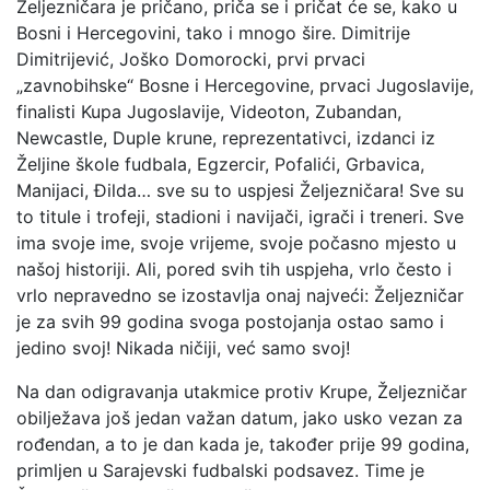
Željezničara je pričano, priča se i pričat će se, kako u
Bosni i Hercegovini, tako i mnogo šire. Dimitrije
Dimitrijević, Joško Domorocki, prvi prvaci
„zavnobihske“ Bosne i Hercegovine, prvaci Jugoslavije,
finalisti Kupa Jugoslavije, Videoton, Zubandan,
Newcastle, Duple krune, reprezentativci, izdanci iz
Željine škole fudbala, Egzercir, Pofalići, Grbavica,
Manijaci, Đilda… sve su to uspjesi Željezničara! Sve su
to titule i trofeji, stadioni i navijači, igrači i treneri. Sve
ima svoje ime, svoje vrijeme, svoje počasno mjesto u
našoj historiji. Ali, pored svih tih uspjeha, vrlo često i
vrlo nepravedno se izostavlja onaj najveći: Željezničar
je za svih 99 godina svoga postojanja ostao samo i
jedino svoj! Nikada ničiji, već samo svoj!
Na dan odigravanja utakmice protiv Krupe, Željezničar
obilježava još jedan važan datum, jako usko vezan za
rođendan, a to je dan kada je, također prije 99 godina,
primljen u Sarajevski fudbalski podsavez. Time je