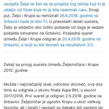
navijača Želje ne želi da se prisjeća tog remija koji ih je
udaljio od titule koja im je bila nadomak ruku
. Drugi
put, Željo i Krupa su remizirali
26.8.2018. godine na
Grbavici kada je bilo 1:1
. U preostalih deset susreta,
Željo je ubilježio isto toliko pobjeda od čega je sedam
pobjeda ostvareno na Grbavici. Posljednji susret
između Želje i Krupe odigran je
20.4.2019. godine na
Grbavici, a bolji su bili domaći sa rezultatom 3:0
.
Detalj sa prvog susreta između Željezničara i Krupe
2015. godine
Možda i najznačajniji duel, odnosno dvomeč, ova dva
tima su odigrala u okviru finala Kupa BiH, u sezoni
2017/2018. Prvi susret je odigran 2.5.2018. godine na
Grbavici. Željezničar je ugostio Krupu u ulozi velikog
favorita, ali i igrači i navijači su itekako bili oprezni jer