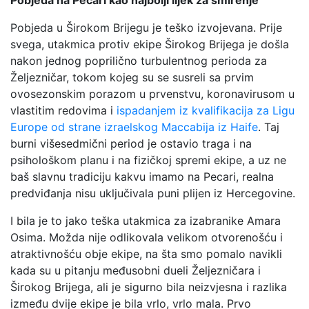
Pobjeda na Pecari kao najbolji lijek za smirenje
Pobjeda u Širokom Brijegu je teško izvojevana. Prije
svega, utakmica protiv ekipe Širokog Brijega je došla
nakon jednog poprilično turbulentnog perioda za
Željezničar, tokom kojeg su se susreli sa prvim
ovosezonskim porazom u prvenstvu, koronavirusom u
vlastitim redovima i
ispadanjem iz kvalifikacija za Ligu
Europe od strane izraelskog Maccabija iz Haife
. Taj
burni višesedmični period je ostavio traga i na
psihološkom planu i na fizičkoj spremi ekipe, a uz ne
baš slavnu tradiciju kakvu imamo na Pecari, realna
predviđanja nisu uključivala puni plijen iz Hercegovine.
I bila je to jako teška utakmica za izabranike Amara
Osima. Možda nije odlikovala velikom otvorenošću i
atraktivnošću obje ekipe, na šta smo pomalo navikli
kada su u pitanju međusobni dueli Željezničara i
Širokog Brijega, ali je sigurno bila neizvjesna i razlika
između dvije ekipe je bila vrlo, vrlo mala. Prvo