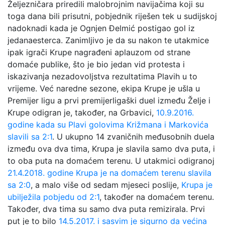
Željezničara priredili malobrojnim navijačima koji su
toga dana bili prisutni, pobjednik riješen tek u sudijskoj
nadoknadi kada je Ognjen Đelmić postigao gol iz
jedanaesterca. Zanimljivo je da su nakon te utakmice
ipak igrači Krupe nagrađeni aplauzom od strane
domaće publike, što je bio jedan vid protesta i
iskazivanja nezadovoljstva rezultatima Plavih u to
vrijeme. Već naredne sezone, ekipa Krupe je ušla u
Premijer ligu a prvi premijerligaški duel između Želje i
Krupe odigran je, također, na Grbavici,
10.9.2016.
godine kada su Plavi golovima Križmana i Markovića
slavili sa 2:1
. U ukupno 14 zvaničnih međusobnih duela
između ova dva tima, Krupa je slavila samo dva puta, i
to oba puta na domaćem terenu. U utakmici odigranoj
21.4.2018. godine Krupa je na domaćem terenu slavila
sa 2:0
, a malo više od sedam mjeseci poslije,
Krupa je
ubilježila pobjedu od 2:1
, također na domaćem terenu.
Također, dva tima su samo dva puta remizirala. Prvi
put je to bilo
14.5.2017. i sasvim je sigurno da većina