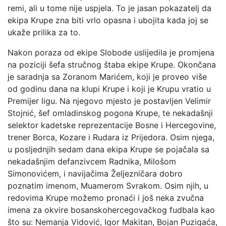
remi, ali u tome nije uspjela. To je jasan pokazatelj da
ekipa Krupe zna biti vrlo opasna i ubojita kada joj se
ukaže prilika za to.
Nakon poraza od ekipe Slobode uslijedila je promjena
na poziciji šefa stručnog štaba ekipe Krupe. Okončana
je saradnja sa Zoranom Marićem, koji je proveo više
od godinu dana na klupi Krupe i koji je Krupu vratio u
Premijer ligu. Na njegovo mjesto je postavljen Velimir
Stojnić, šef omladinskog pogona Krupe, te nekadašnji
selektor kadetske reprezentacije Bosne i Hercegovine,
trener Borca, Kozare i Rudara iz Prijedora. Osim njega,
u posljednjih sedam dana ekipa Krupe se pojačala sa
nekadašnjim defanzivcem Radnika, Milošom
Simonovićem, i navijačima Željezničara dobro
poznatim imenom, Muamerom Svrakom. Osim njih, u
redovima Krupe možemo pronaći i još neka zvučna
imena za okvire bosanskohercegovačkog fudbala kao
što su: Nemanja Vidović, Igor Makitan, Bojan Puzigaća,