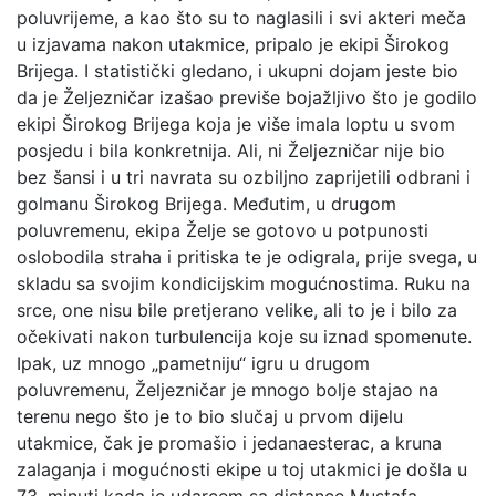
poluvrijeme, a kao što su to naglasili i svi akteri meča
u izjavama nakon utakmice, pripalo je ekipi Širokog
Brijega. I statistički gledano, i ukupni dojam jeste bio
da je Željezničar izašao previše bojažljivo što je godilo
ekipi Širokog Brijega koja je više imala loptu u svom
posjedu i bila konkretnija. Ali, ni Željezničar nije bio
bez šansi i u tri navrata su ozbiljno zaprijetili odbrani i
golmanu Širokog Brijega. Međutim, u drugom
poluvremenu, ekipa Želje se gotovo u potpunosti
oslobodila straha i pritiska te je odigrala, prije svega, u
skladu sa svojim kondicijskim mogućnostima. Ruku na
srce, one nisu bile pretjerano velike, ali to je i bilo za
očekivati nakon turbulencija koje su iznad spomenute.
Ipak, uz mnogo „pametniju“ igru u drugom
poluvremenu, Željezničar je mnogo bolje stajao na
terenu nego što je to bio slučaj u prvom dijelu
utakmice, čak je promašio i jedanaesterac, a kruna
zalaganja i mogućnosti ekipe u toj utakmici je došla u