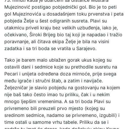
73. minuti kada je udarcem sa distance Mustafa
Mujezinović postigao pobjednički gol. Bio je to peti
gol Mujezinovića u dosadašnjem toku prvenstva i peta
pobjeda Želje u šest odigranih susreta. Plavi su
utakmicu priveli kraju bez velikih uzbuđenja, iako je,
očekivano, Široki Brijeg bio taj koji je napadao i tražio
poravnanje, ali čitava ekipa Želje je bila na visini
zadatka i sa tri boda se vratila u Sarajevo.
Tako je barem malo ublažen gorak ukus kojeg su
ostavili dani i sedmice koje su prethodile susretu na
Pecari i unijeta određena doza mirnoće, prije svega
među igrače i stručni štab, a zatim i navijače.
Željezničar je slavio pobjedu na gostovanju na kojem
nije baš tako često imao tu priliku, čak i u nekim
mnogo ljepšim vremenima. A sa tri boda Plavi su
privremeno bili preuzeli prvo mjesto (kojeg su
sredinom sedmice, nadamo se privremeno, izgubili) i
time ostali u samome vrhu tabele. Priliku da se i