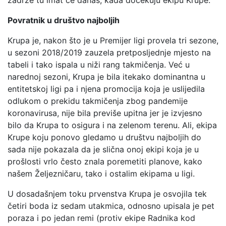
zadrže tu imat će danas, kada dočekuju ekipu Krupe.
Povratnik u društvo najboljih
Krupa je, nakon što je u Premijer ligi provela tri sezone,
u sezoni 2018/2019 zauzela pretposljednje mjesto na
tabeli i tako ispala u niži rang takmičenja. Već u
narednoj sezoni, Krupa je bila itekako dominantna u
entitetskoj ligi pa i njena promocija koja je uslijedila
odlukom o prekidu takmičenja zbog pandemije
koronavirusa, nije bila previše upitna jer je izvjesno
bilo da Krupa to osigura i na zelenom terenu. Ali, ekipa
Krupe koju ponovo gledamo u društvu najboljih do
sada nije pokazala da je slična onoj ekipi koja je u
prošlosti vrlo često znala poremetiti planove, kako
našem Željezničaru, tako i ostalim ekipama u ligi.
U dosadašnjem toku prvenstva Krupa je osvojila tek
četiri boda iz sedam utakmica, odnosno upisala je pet
poraza i po jedan remi (protiv ekipe Radnika kod