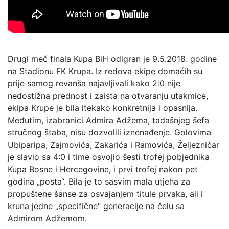
Drugi meč finala Kupa BiH odigran je 9.5.2018. godine
na Stadionu FK Krupa. Iz redova ekipe domaćih su
prije samog revanša najavljivali kako 2:0 nije
nedostižna prednost i zaista na otvaranju utakmice,
ekipa Krupe je bila itekako konkretnija i opasnija.
Međutim, izabranici Admira Adžema, tadašnjeg šefa
stručnog štaba, nisu dozvolili iznenađenje. Golovima
Ubiparipa, Zajmovića, Zakarića i Ramovića, Željezničar
je slavio sa 4:0 i time osvojio šesti trofej pobjednika
Kupa Bosne i Hercegovine, i prvi trofej nakon pet
godina „posta“. Bila je to sasvim mala utjeha za
propuštene šanse za osvajanjem titule prvaka, ali i
kruna jedne „specifične“ generacije na čelu sa
Admirom Adžemom.