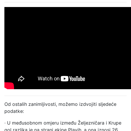
Od ostalih zanimljivosti, možemo izdvojiti sljedeće
podatke:
· U međusobnom omjeru između Željezničara i Krupe
gol razlika je na strani ekipe Plavih, a ona iznosi 26