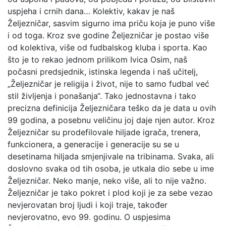
uspjeha i crnih dana… Kolektiv, kakav je naš
Željezničar, sasvim sigurno ima priču koja je puno više
i od toga. Kroz sve godine Željezničar je postao više
od kolektiva, više od fudbalskog kluba i sporta. Kao
što je to rekao jednom prilikom Ivica Osim, naš
počasni predsjednik, istinska legenda i naš učitelj,
„Željezničar je religija i život, nije to samo fudbal već
stil življenja i ponašanja“. Tako jednostavna i tako
precizna definicija Željezničara teško da je data u ovih
99 godina, a posebnu veličinu joj daje njen autor. Kroz
Željezničar su prodefilovale hiljade igrača, trenera,
funkcionera, a generacije i generacije su se u
desetinama hiljada smjenjivale na tribinama. Svaka, ali
doslovno svaka od tih osoba, je utkala dio sebe u ime
Željezničar. Neko manje, neko više, ali to nije važno.
Željezničar je tako pokret i plod koji je za sebe vezao
nevjerovatan broj ljudi i koji traje, također
nevjerovatno, evo 99. godinu. O uspjesima