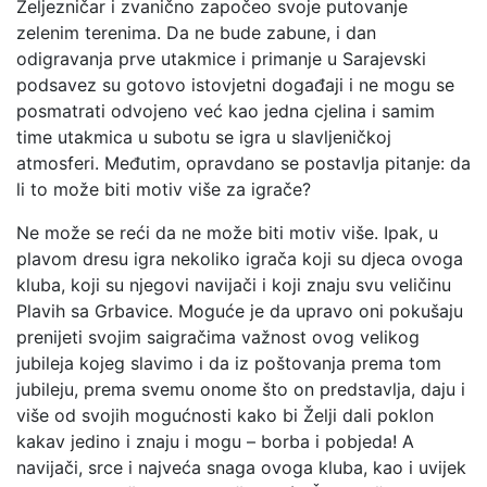
Željezničar i zvanično započeo svoje putovanje
zelenim terenima. Da ne bude zabune, i dan
odigravanja prve utakmice i primanje u Sarajevski
podsavez su gotovo istovjetni događaji i ne mogu se
posmatrati odvojeno već kao jedna cjelina i samim
time utakmica u subotu se igra u slavljeničkoj
atmosferi. Međutim, opravdano se postavlja pitanje: da
li to može biti motiv više za igrače?
Ne može se reći da ne može biti motiv više. Ipak, u
plavom dresu igra nekoliko igrača koji su djeca ovoga
kluba, koji su njegovi navijači i koji znaju svu veličinu
Plavih sa Grbavice. Moguće je da upravo oni pokušaju
prenijeti svojim saigračima važnost ovog velikog
jubileja kojeg slavimo i da iz poštovanja prema tom
jubileju, prema svemu onome što on predstavlja, daju i
više od svojih mogućnosti kako bi Želji dali poklon
kakav jedino i znaju i mogu – borba i pobjeda! A
navijači, srce i najveća snaga ovoga kluba, kao i uvijek