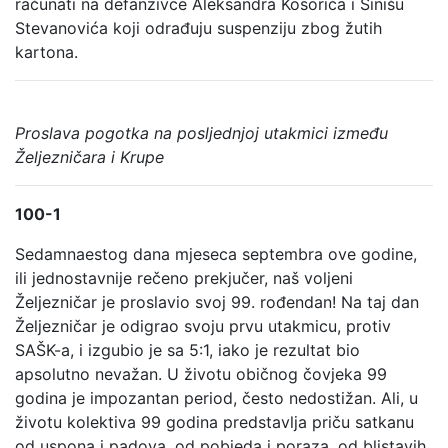
računati na defanzivce Aleksandra Kosorića i Sinišu
Stevanovića koji odrađuju suspenziju zbog žutih
kartona.
Proslava pogotka na posljednjoj utakmici između
Željezničara i Krupe
100-1
Sedamnaestog dana mjeseca septembra ove godine,
ili jednostavnije rečeno prekjučer, naš voljeni
Željezničar je proslavio svoj 99. rođendan! Na taj dan
Željezničar je odigrao svoju prvu utakmicu, protiv
SAŠK-a, i izgubio je sa 5:1, iako je rezultat bio
apsolutno nevažan. U životu običnog čovjeka 99
godina je impozantan period, često nedostižan. Ali, u
životu kolektiva 99 godina predstavlja priču satkanu
od uspona i padova, od pobjeda i poraza, od blistavih