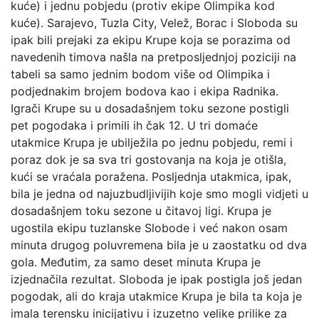
kuće) i jednu pobjedu (protiv ekipe Olimpika kod
kuće). Sarajevo, Tuzla City, Velež, Borac i Sloboda su
ipak bili prejaki za ekipu Krupe koja se porazima od
navedenih timova našla na pretposljednjoj poziciji na
tabeli sa samo jednim bodom više od Olimpika i
podjednakim brojem bodova kao i ekipa Radnika.
Igrači Krupe su u dosadašnjem toku sezone postigli
pet pogodaka i primili ih čak 12. U tri domaće
utakmice Krupa je ubilježila po jednu pobjedu, remi i
poraz dok je sa sva tri gostovanja na koja je otišla,
kući se vraćala poražena. Posljednja utakmica, ipak,
bila je jedna od najuzbudljivijih koje smo mogli vidjeti u
dosadašnjem toku sezone u čitavoj ligi. Krupa je
ugostila ekipu tuzlanske Slobode i već nakon osam
minuta drugog poluvremena bila je u zaostatku od dva
gola. Međutim, za samo deset minuta Krupa je
izjednačila rezultat. Sloboda je ipak postigla još jedan
pogodak, ali do kraja utakmice Krupa je bila ta koja je
imala terensku inicijativu i izuzetno velike prilike za