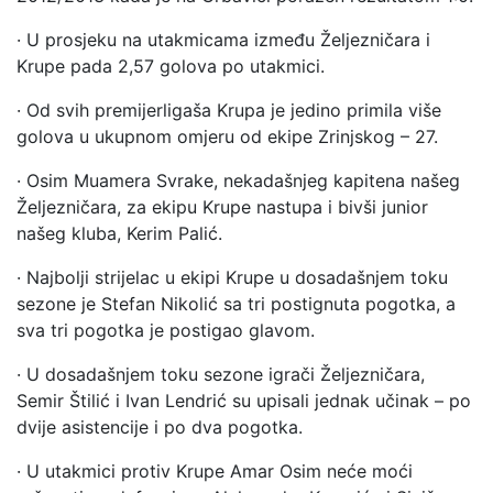
· U prosjeku na utakmicama između Željezničara i
Krupe pada 2,57 golova po utakmici.
· Od svih premijerligaša Krupa je jedino primila više
golova u ukupnom omjeru od ekipe Zrinjskog – 27.
· Osim Muamera Svrake, nekadašnjeg kapitena našeg
Željezničara, za ekipu Krupe nastupa i bivši junior
našeg kluba, Kerim Palić.
· Najbolji strijelac u ekipi Krupe u dosadašnjem toku
sezone je Stefan Nikolić sa tri postignuta pogotka, a
sva tri pogotka je postigao glavom.
· U dosadašnjem toku sezone igrači Željezničara,
Semir Štilić i Ivan Lendrić su upisali jednak učinak – po
dvije asistencije i po dva pogotka.
· U utakmici protiv Krupe Amar Osim neće moći