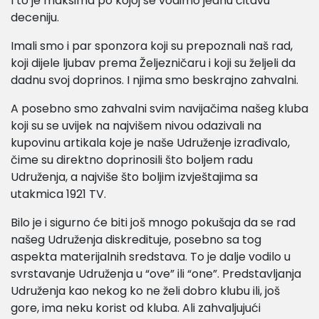
I to je maksima po kojoj se vodimo jednu čitavu
deceniju.
Imali smo i par sponzora koji su prepoznali naš rad,
koji dijele ljubav prema Željezničaru i koji su željeli da
dadnu svoj doprinos. I njima smo beskrajno zahvalni.
A posebno smo zahvalni svim navijačima našeg kluba
koji su se uvijek na najvišem nivou odazivali na
kupovinu artikala koje je naše Udruženje izrađivalo,
čime su direktno doprinosili što boljem radu
Udruženja, a najviše što boljim izvještajima sa
utakmica 1921 TV.
Bilo je i sigurno će biti još mnogo pokušaja da se rad
našeg Udruženja diskredituje, posebno sa tog
aspekta materijalnih sredstava. To je dalje vodilo u
svrstavanje Udruženja u “ove” ili “one”. Predstavljanja
Udruženja kao nekog ko ne želi dobro klubu ili, još
gore, ima neku korist od kluba. Ali zahvaljujući