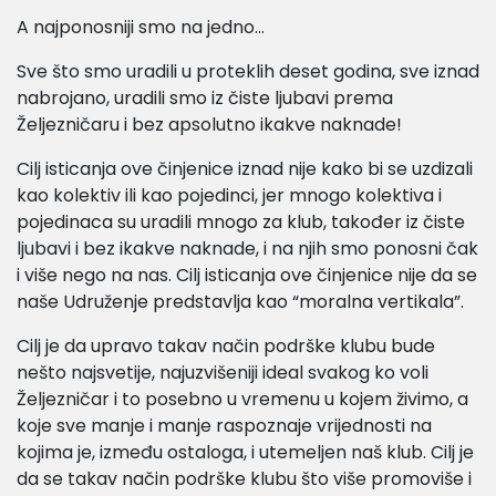
A najponosniji smo na jedno…
Sve što smo uradili u proteklih deset godina, sve iznad
nabrojano, uradili smo iz čiste ljubavi prema
Željezničaru i bez apsolutno ikakve naknade!
Cilj isticanja ove činjenice iznad nije kako bi se uzdizali
kao kolektiv ili kao pojedinci, jer mnogo kolektiva i
pojedinaca su uradili mnogo za klub, također iz čiste
ljubavi i bez ikakve naknade, i na njih smo ponosni čak
i više nego na nas. Cilj isticanja ove činjenice nije da se
naše Udruženje predstavlja kao “moralna vertikala”.
Cilj je da upravo takav način podrške klubu bude
nešto najsvetije, najuzvišeniji ideal svakog ko voli
Željezničar i to posebno u vremenu u kojem živimo, a
koje sve manje i manje raspoznaje vrijednosti na
kojima je, između ostaloga, i utemeljen naš klub. Cilj je
da se takav način podrške klubu što više promoviše i