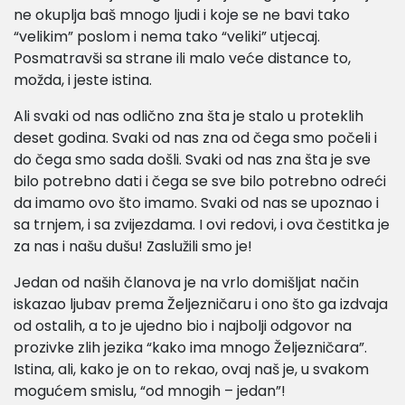
ne okuplja baš mnogo ljudi i koje se ne bavi tako
“velikim” poslom i nema tako “veliki” utjecaj.
Posmatravši sa strane ili malo veće distance to,
možda, i jeste istina.
Ali svaki od nas odlično zna šta je stalo u proteklih
deset godina. Svaki od nas zna od čega smo počeli i
do čega smo sada došli. Svaki od nas zna šta je sve
bilo potrebno dati i čega se sve bilo potrebno odreći
da imamo ovo što imamo. Svaki od nas se upoznao i
sa trnjem, i sa zvijezdama. I ovi redovi, i ova čestitka je
za nas i našu dušu! Zaslužili smo je!
Jedan od naših članova je na vrlo domišljat način
iskazao ljubav prema Željezničaru i ono što ga izdvaja
od ostalih, a to je ujedno bio i najbolji odgovor na
prozivke zlih jezika “kako ima mnogo Željezničara”.
Istina, ali, kako je on to rekao, ovaj naš je, u svakom
mogućem smislu, “od mnogih – jedan”!