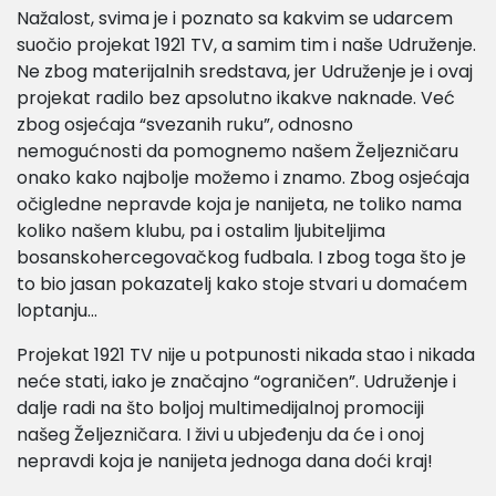
Nažalost, svima je i poznato sa kakvim se udarcem
suočio projekat 1921 TV, a samim tim i naše Udruženje.
Ne zbog materijalnih sredstava, jer Udruženje je i ovaj
projekat radilo bez apsolutno ikakve naknade. Već
zbog osjećaja “svezanih ruku”, odnosno
nemogućnosti da pomognemo našem Željezničaru
onako kako najbolje možemo i znamo. Zbog osjećaja
očigledne nepravde koja je nanijeta, ne toliko nama
koliko našem klubu, pa i ostalim ljubiteljima
bosanskohercegovačkog fudbala. I zbog toga što je
to bio jasan pokazatelj kako stoje stvari u domaćem
loptanju…
Projekat 1921 TV nije u potpunosti nikada stao i nikada
neće stati, iako je značajno “ograničen”. Udruženje i
dalje radi na što boljoj multimedijalnoj promociji
našeg Željezničara. I živi u ubjeđenju da će i onoj
nepravdi koja je nanijeta jednoga dana doći kraj!