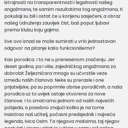
istrajnosti na transparentnosti i legalnosti našeg
angažmana, te samim rezultatima tog angažmana, ti
pokušaji su bili i ostat će u korijenu sasječeni, a obraz
našeg Udruženja zauvijek čist, baš poput ljubavi
prema klubu koju gajimo.
Sve ovo iznad se može sumirati u vrlo jednostavan
odgovor na pitanje kako funkcionišemo?
Kao porodica. I to ne u prenesenom značenju. Jer
deset godina, pa i više, zajedničkog angažmana za
dobrobit Željezničara mnogo su učvrstile veze
između naših članova. Neke su prerasle i one
prijateljske, pa su poprimile obrise porodičnih, a naša
porodica uz to uvijek ostaje otvorena za nove
članove. I to smatramo jednom od naših najvećih
pobjeda, a posebno znajući koliko je na tome
insistirao naš učitelj, počasni predsjednik i najveća
legenda, Ivica Osim. Ta njegova maksima, taj njegov