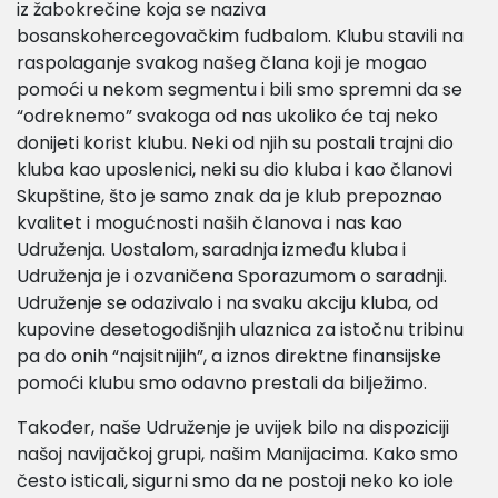
iz žabokrečine koja se naziva
bosanskohercegovačkim fudbalom. Klubu stavili na
raspolaganje svakog našeg člana koji je mogao
pomoći u nekom segmentu i bili smo spremni da se
“odreknemo” svakoga od nas ukoliko će taj neko
donijeti korist klubu. Neki od njih su postali trajni dio
kluba kao uposlenici, neki su dio kluba i kao članovi
Skupštine, što je samo znak da je klub prepoznao
kvalitet i mogućnosti naših članova i nas kao
Udruženja. Uostalom, saradnja između kluba i
Udruženja je i ozvaničena Sporazumom o saradnji.
Udruženje se odazivalo i na svaku akciju kluba, od
kupovine desetogodišnjih ulaznica za istočnu tribinu
pa do onih “najsitnijih”, a iznos direktne finansijske
pomoći klubu smo odavno prestali da bilježimo.
Također, naše Udruženje je uvijek bilo na dispoziciji
našoj navijačkoj grupi, našim Manijacima. Kako smo
često isticali, sigurni smo da ne postoji neko ko iole