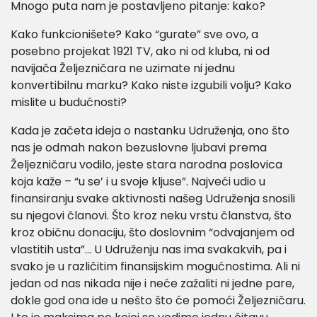
Mnogo puta nam je postavljeno pitanje: kako?
Kako funkcionišete? Kako “gurate” sve ovo, a
posebno projekat 1921 TV, ako ni od kluba, ni od
navijača Željezničara ne uzimate ni jednu
konvertibilnu marku? Kako niste izgubili volju? Kako
mislite u budućnosti?
Kada je začeta ideja o nastanku Udruženja, ono što
nas je odmah nakon bezuslovne ljubavi prema
Željezničaru vodilo, jeste stara narodna poslovica
koja kaže – “u se’ i u svoje kljuse”. Najveći udio u
finansiranju svake aktivnosti našeg Udruženja snosili
su njegovi članovi. Što kroz neku vrstu članstva, što
kroz običnu donaciju, što doslovnim “odvajanjem od
vlastitih usta”… U Udruženju nas ima svakakvih, pa i
svako je u različitim finansijskim mogućnostima. Ali ni
jedan od nas nikada nije i neće zažaliti ni jedne pare,
dokle god ona ide u nešto što će pomoći Željezničaru.