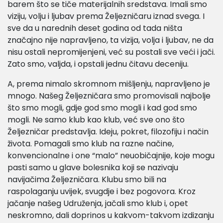
barem što se tiče materijalnih sredstava. Imali smo
viziju, volju i ljubav prema Željezničaru iznad svega. I
sve da u narednih deset godina od tada ništa
značajno nije napravljeno, ta vizija, volja i ljubav, ne da
nisu ostali nepromijenjeni, već su postali sve veći i jači.
Zato smo, valjda, i opstali jednu čitavu deceniju.
A, prema nimalo skromnom mišljenju, napravljeno je
mnogo. Našeg Željezničara smo promovisali najbolje
što smo mogli, gdje god smo mogli i kad god smo
mogli. Ne samo klub kao klub, već sve ono što
Željezničar predstavlja. Ideju, pokret, filozofiju i način
života. Pomagali smo klub na razne načine,
konvencionalne i one “malo” neuobičajnije, koje mogu
pasti samo u glave bolesnika koji se nazivaju
navijačima Željezničara. Klubu smo bili na
raspolaganju uvijek, svugdje i bez pogovora. Kroz
jačanje našeg Udruženja, jačali smo klub i, opet
neskromno, dali doprinos u kakvom-takvom izdizanju