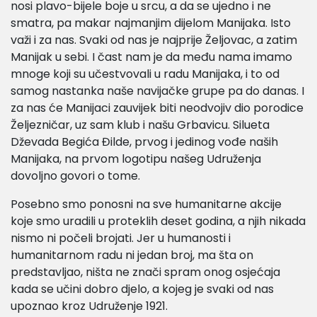
nosi plavo-bijele boje u srcu, a da se ujedno i ne
smatra, pa makar najmanjim dijelom Manijaka. Isto
važi i za nas. Svaki od nas je najprije Željovac, a zatim
Manijak u sebi. I čast nam je da među nama imamo
mnoge koji su učestvovali u radu Manijaka, i to od
samog nastanka naše navijačke grupe pa do danas. I
za nas će Manijaci zauvijek biti neodvojiv dio porodice
Željezničar, uz sam klub i našu Grbavicu. Silueta
Dževada Begića Đilde, prvog i jedinog vođe naših
Manijaka, na prvom logotipu našeg Udruženja
dovoljno govori o tome.
Posebno smo ponosni na sve humanitarne akcije
koje smo uradili u proteklih deset godina, a njih nikada
nismo ni počeli brojati. Jer u humanosti i
humanitarnom radu ni jedan broj, ma šta on
predstavljao, ništa ne znači spram onog osjećaja
kada se učini dobro djelo, a kojeg je svaki od nas
upoznao kroz Udruženje 1921.