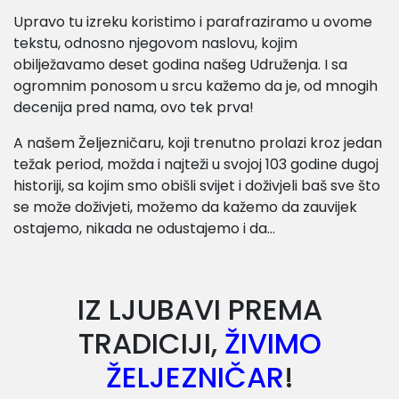
Upravo tu izreku koristimo i parafraziramo u ovome
tekstu, odnosno njegovom naslovu, kojim
obilježavamo deset godina našeg Udruženja. I sa
ogromnim ponosom u srcu kažemo da je, od mnogih
decenija pred nama, ovo tek prva!
A našem Željezničaru, koji trenutno prolazi kroz jedan
težak period, možda i najteži u svojoj 103 godine dugoj
historiji, sa kojim smo obišli svijet i doživjeli baš sve što
se može doživjeti, možemo da kažemo da zauvijek
ostajemo, nikada ne odustajemo i da…
IZ LJUBAVI PREMA
TRADICIJI,
ŽIVIMO
ŽELJEZNIČAR
!