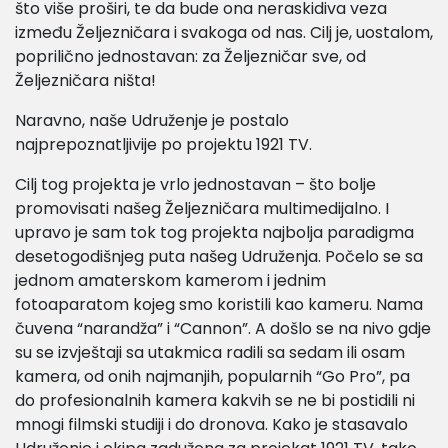
što više proširi, te da bude ona neraskidiva veza
između Željezničara i svakoga od nas. Cilj je, uostalom,
poprilično jednostavan: za Željezničar sve, od
Željezničara ništa!
Naravno, naše Udruženje je postalo
najprepoznatljivije po projektu 1921 TV.
Cilj tog projekta je vrlo jednostavan – što bolje
promovisati našeg Željezničara multimedijalno. I
upravo je sam tok tog projekta najbolja paradigma
desetogodišnjeg puta našeg Udruženja. Počelo se sa
jednom amaterskom kamerom i jednim
fotoaparatom kojeg smo koristili kao kameru. Nama
čuvena “narandža” i “Cannon”. A došlo se na nivo gdje
su se izvještaji sa utakmica radili sa sedam ili osam
kamera, od onih najmanjih, popularnih “Go Pro”, pa
do profesionalnih kamera kakvih se ne bi postidili ni
mnogi filmski studiji i do dronova. Kako je stasavalo