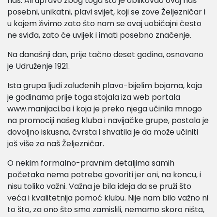
nas. Ali upravo zbog toga što je oblikovao ovaj naš
posebni, unikatni, plavi svijet, koji se zove Željezničar i
u kojem živimo zato što nam se ovaj uobičajni često
ne sviđa, zato će uvijek i imati posebno značenje.
Na današnji dan, prije tačno deset godina, osnovano
je Udruženje 1921.
Ista grupa ljudi zaluđenih plavo-bijelim bojama, koja
je godinama prije toga stojala iza web portala
www.manijaci.ba i koja je preko njega učinila mnogo
na promociji našeg kluba i navijačke grupe, postala je
dovoljno iskusna, čvrsta i shvatila je da može učiniti
još više za naš Željezničar.
O nekim formalno-pravnim detaljima samih
početaka nema potrebe govoriti jer oni, na koncu, i
nisu toliko važni. Važna je bila ideja da se pruži što
veća i kvalitetnija pomoć klubu. Nije nam bilo važno ni
to što, za ono što smo zamislili, nemamo skoro ništa,