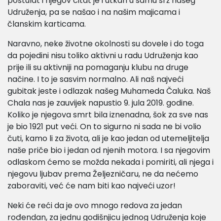
postulat i njegov citat je i utkan u samu srž našeg
Udruženja, pa se našao i na našim majicama i
članskim karticama.
Naravno, neke životne okolnosti su dovele i do toga
da pojedini nisu toliko aktivni u radu Udruženja kao
prije ili su aktivniji na pomaganju klubu na druge
načine. I to je sasvim normalno. Ali naš najveći
gubitak jeste i odlazak našeg Muhameda Čaluka. Naš
Chala nas je zauvijek napustio 9. jula 2019. godine.
Koliko je njegova smrt bila iznenadna, šok za sve nas
je bio 1921 put veći. On to sigurno ni sada ne bi volio
čuti, kamo li za života, ali je kao jedan od utemeljitelja
naše priče bio i jedan od njenih motora. I sa njegovim
odlaskom ćemo se možda nekada i pomiriti, ali njega i
njegovu ljubav prema Željezničaru, ne da nećemo
zaboraviti, već će nam biti kao najveći uzor!
Neki će reći da je ovo mnogo redova za jedan
rođendan, za jednu godišnjicu jednog Udruženja koje