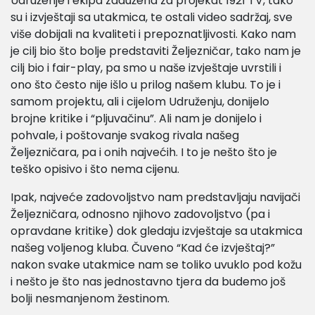
Udruženje i ekipa zadužena za projekat 1921 TV, tako
su i izvještaji sa utakmica, te ostali video sadržaj, sve
više dobijali na kvaliteti i prepoznatljivosti. Kako nam
je cilj bio što bolje predstaviti Željezničar, tako nam je
cilj bio i fair-play, pa smo u naše izvještaje uvrstili i
ono što često nije išlo u prilog našem klubu. To je i
samom projektu, ali i cijelom Udruženju, donijelo
brojne kritike i “pljuvačinu”. Ali nam je donijelo i
pohvale, i poštovanje svakog rivala našeg
Željezničara, pa i onih najvećih. I to je nešto što je
teško opisivo i što nema cijenu.
Ipak, najveće zadovoljstvo nam predstavljaju navijači
Željezničara, odnosno njihovo zadovoljstvo (pa i
opravdane kritike) dok gledaju izvještaje sa utakmica
našeg voljenog kluba. Čuveno “Kad će izvještaj?”
nakon svake utakmice nam se toliko uvuklo pod kožu
i nešto je što nas jednostavno tjera da budemo još
bolji nesmanjenom žestinom.