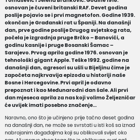
Tomašević i Jelena Branković. Godine 1918.
osnovan je čuveni britanski RAF. Devet godina
poslije pojavio se i prvi magnetofon. Godine 1939.
okončan je Građanski rat u Španiji. Na današnji
dan, prve godine poslije Drugog svjetskog rata,
počela je izgradnja pruge Brčko – Banovići, a
godinu kasnije i pruge Bosanski Šamac –
Sarajevo. Prvog aprila godine 1976. osnovan je
tehnološki gigant Apple. Teške 1992. godine na
današnji dan, agresori su ušli u Bijeljinu čime je
započeta najkrvavija epizoda u historiji naše
Bosne i Hercegovine. Prvi april je odavno
prepoznat i kao Međunarodni dan šale. Ali prvi
dan mjeseca aprila za nas koji volimo Željezničar
će uvijek imati posebno značenje…
Naravno, ono što je učinjeno prije tačno deset godina
na današnji dan, ne može se svrstati u isti koš sa iznad
nabrojanim događajima koji su oblikovali svijet oko