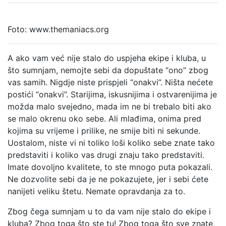
Foto: www.themaniacs.org
A ako vam već nije stalo do uspjeha ekipe i kluba, u
što sumnjam, nemojte sebi da dopuštate “ono” zbog
vas samih. Nigdje niste prispjeli “onakvi”. Ništa nećete
postići “onakvi”. Starijima, iskusnijima i ostvarenijima je
možda malo svejedno, mada im ne bi trebalo biti ako
se malo okrenu oko sebe. Ali mlađima, onima pred
kojima su vrijeme i prilike, ne smije biti ni sekunde.
Uostalom, niste vi ni toliko loši koliko sebe znate tako
predstaviti i koliko vas drugi znaju tako predstaviti.
Imate dovoljno kvalitete, to ste mnogo puta pokazali.
Ne dozvolite sebi da je ne pokazujete, jer i sebi ćete
nanijeti veliku štetu. Nemate opravdanja za to.
Zbog čega sumnjam u to da vam nije stalo do ekipe i
kluba? Zbog toga što ste tu! Zbog toga što sve znate,