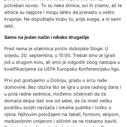
potreban novac. To su neke stinice, svi ih znamo, ali te
sitnice su najgore i mogu lahko da prerastu u nešto
krupnije. Ne dopuštajte klubu to, prije svega, a ni sami
sebi.
Samo na jedan način i nikako drugačije
Pred nama je utakmica protiv dobojske Sloge. U
srijedu, 20. septembra, u 15:00. Trebali smo je igrati
još u drugom kolu, ali smo je odgodili zbog nastupa u
kvalifikacijama za UEFA Europsku Konferencijsku ligu.
Prvi put gostujemo u Doboju, gradu u srcu naše
domovine. Bez obzira što se igra u pola radnog dana i
u pola radne sedmice, možemo očekivati da će
domaća ekipa dati sve od sebe, da će imati veliku
podršku svojih navijača i lokalne publike i toliko o
njima. Njihovim položajem na tabeli, formom, ekipom,
međusobnim omjerom i sličnim se ne trebamo baviti.