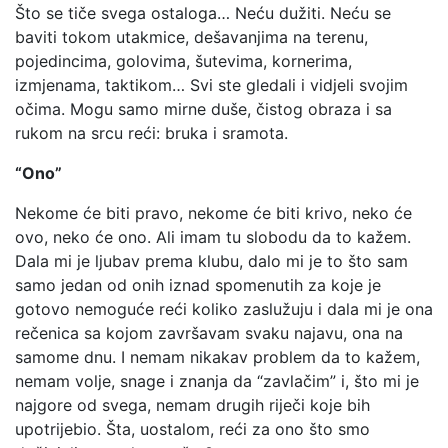
Što se tiče svega ostaloga… Neću dužiti. Neću se
baviti tokom utakmice, dešavanjima na terenu,
pojedincima, golovima, šutevima, kornerima,
izmjenama, taktikom… Svi ste gledali i vidjeli svojim
očima. Mogu samo mirne duše, čistog obraza i sa
rukom na srcu reći: bruka i sramota.
“Ono”
Nekome će biti pravo, nekome će biti krivo, neko će
ovo, neko će ono. Ali imam tu slobodu da to kažem.
Dala mi je ljubav prema klubu, dalo mi je to što sam
samo jedan od onih iznad spomenutih za koje je
gotovo nemoguće reći koliko zaslužuju i dala mi je ona
rečenica sa kojom završavam svaku najavu, ona na
samome dnu. I nemam nikakav problem da to kažem,
nemam volje, snage i znanja da “zavlačim” i, što mi je
najgore od svega, nemam drugih riječi koje bih
upotrijebio. Šta, uostalom, reći za ono što smo