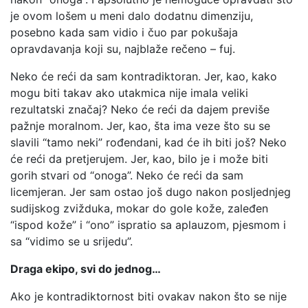
je ovom lošem u meni dalo dodatnu dimenziju,
posebno kada sam vidio i čuo par pokušaja
opravdavanja koji su, najblaže rečeno – fuj.
Neko će reći da sam kontradiktoran. Jer, kao, kako
mogu biti takav ako utakmica nije imala veliki
rezultatski značaj? Neko će reći da dajem previše
pažnje moralnom. Jer, kao, šta ima veze što su se
slavili “tamo neki” rođendani, kad će ih biti još? Neko
će reći da pretjerujem. Jer, kao, bilo je i može biti
gorih stvari od “onoga”. Neko će reći da sam
licemjeran. Jer sam ostao još dugo nakon posljednjeg
sudijskog zvižduka, mokar do gole kože, zaleđen
“ispod kože” i “ono” ispratio sa aplauzom, pjesmom i
sa “vidimo se u srijedu”.
Draga ekipo, svi do jednog…
Ako je kontradiktornost biti ovakav nakon što se nije