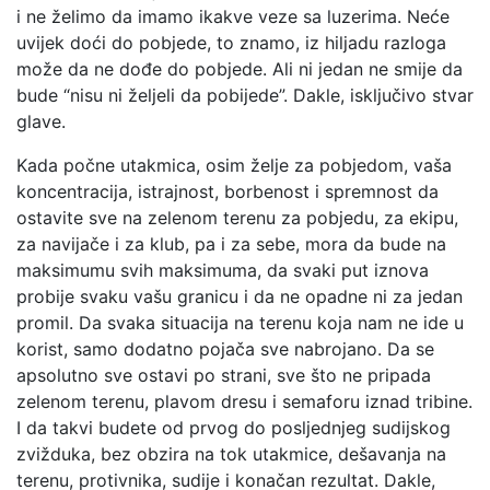
i ne želimo da imamo ikakve veze sa luzerima. Neće
uvijek doći do pobjede, to znamo, iz hiljadu razloga
može da ne dođe do pobjede. Ali ni jedan ne smije da
bude “nisu ni željeli da pobijede”. Dakle, isključivo stvar
glave.
Kada počne utakmica, osim želje za pobjedom, vaša
koncentracija, istrajnost, borbenost i spremnost da
ostavite sve na zelenom terenu za pobjedu, za ekipu,
za navijače i za klub, pa i za sebe, mora da bude na
maksimumu svih maksimuma, da svaki put iznova
probije svaku vašu granicu i da ne opadne ni za jedan
promil. Da svaka situacija na terenu koja nam ne ide u
korist, samo dodatno pojača sve nabrojano. Da se
apsolutno sve ostavi po strani, sve što ne pripada
zelenom terenu, plavom dresu i semaforu iznad tribine.
I da takvi budete od prvog do posljednjeg sudijskog
zvižduka, bez obzira na tok utakmice, dešavanja na
terenu, protivnika, sudije i konačan rezultat. Dakle,