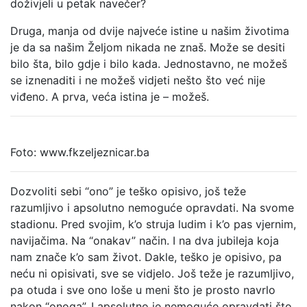
doživjeli u petak navečer?
Druga, manja od dvije najveće istine u našim životima
je da sa našim Željom nikada ne znaš. Može se desiti
bilo šta, bilo gdje i bilo kada. Jednostavno, ne možeš
se iznenaditi i ne možeš vidjeti nešto što već nije
viđeno. A prva, veća istina je – možeš.
Foto: www.fkzeljeznicar.ba
Dozvoliti sebi “ono” je teško opisivo, još teže
razumljivo i apsolutno nemoguće opravdati. Na svome
stadionu. Pred svojim, k’o struja ludim i k’o pas vjernim,
navijačima. Na “onakav” način. I na dva jubileja koja
nam znače k’o sam život. Dakle, teško je opisivo, pa
neću ni opisivati, sve se vidjelo. Još teže je razumljivo,
pa otuda i sve ono loše u meni što je prosto navrlo
nakon “onoga”. I apsolutno je nemoguće opravdati što