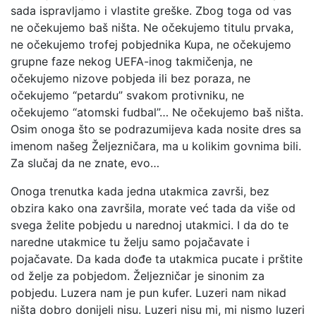
sada ispravljamo i vlastite greške. Zbog toga od vas
ne očekujemo baš ništa. Ne očekujemo titulu prvaka,
ne očekujemo trofej pobjednika Kupa, ne očekujemo
grupne faze nekog UEFA-inog takmičenja, ne
očekujemo nizove pobjeda ili bez poraza, ne
očekujemo “petardu” svakom protivniku, ne
očekujemo “atomski fudbal”… Ne očekujemo baš ništa.
Osim onoga što se podrazumijeva kada nosite dres sa
imenom našeg Željezničara, ma u kolikim govnima bili.
Za slučaj da ne znate, evo…
Onoga trenutka kada jedna utakmica završi, bez
obzira kako ona završila, morate već tada da više od
svega želite pobjedu u narednoj utakmici. I da do te
naredne utakmice tu želju samo pojačavate i
pojačavate. Da kada dođe ta utakmica pucate i prštite
od želje za pobjedom. Željezničar je sinonim za
pobjedu. Luzera nam je pun kufer. Luzeri nam nikad
ništa dobro donijeli nisu. Luzeri nisu mi, mi nismo luzeri