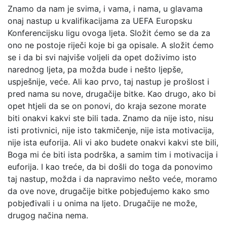
Znamo da nam je svima, i vama, i nama, u glavama
onaj nastup u kvalifikacijama za UEFA Europsku
Konferencijsku ligu ovoga ljeta. Složit ćemo se da za
ono ne postoje riječi koje bi ga opisale. A složit ćemo
se i da bi svi najviše voljeli da opet doživimo isto
narednog ljeta, pa možda bude i nešto ljepše,
uspješnije, veće. Ali kao prvo, taj nastup je prošlost i
pred nama su nove, drugačije bitke. Kao drugo, ako bi
opet htjeli da se on ponovi, do kraja sezone morate
biti onakvi kakvi ste bili tada. Znamo da nije isto, nisu
isti protivnici, nije isto takmičenje, nije ista motivacija,
nije ista euforija. Ali vi ako budete onakvi kakvi ste bili,
Boga mi će biti ista podrška, a samim tim i motivacija i
euforija. I kao treće, da bi došli do toga da ponovimo
taj nastup, možda i da napravimo nešto veće, moramo
da ove nove, drugačije bitke pobjeđujemo kako smo
pobjeđivali i u onima na ljeto. Drugačije ne može,
drugog načina nema.