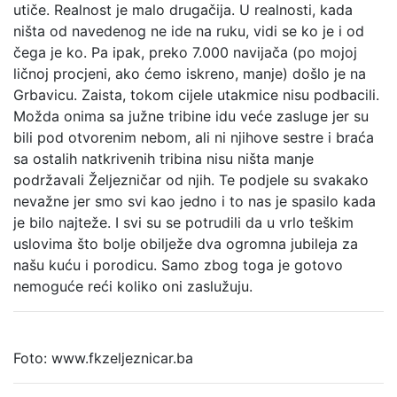
utiče. Realnost je malo drugačija. U realnosti, kada
ništa od navedenog ne ide na ruku, vidi se ko je i od
čega je ko. Pa ipak, preko 7.000 navijača (po mojoj
ličnoj procjeni, ako ćemo iskreno, manje) došlo je na
Grbavicu. Zaista, tokom cijele utakmice nisu podbacili.
Možda onima sa južne tribine idu veće zasluge jer su
bili pod otvorenim nebom, ali ni njihove sestre i braća
sa ostalih natkrivenih tribina nisu ništa manje
podržavali Željezničar od njih. Te podjele su svakako
nevažne jer smo svi kao jedno i to nas je spasilo kada
je bilo najteže. I svi su se potrudili da u vrlo teškim
uslovima što bolje obilježe dva ogromna jubileja za
našu kuću i porodicu. Samo zbog toga je gotovo
nemoguće reći koliko oni zaslužuju.
Foto: www.fkzeljeznicar.ba