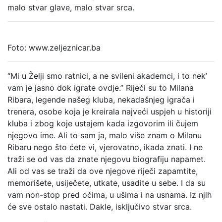
malo stvar glave, malo stvar srca.
Foto: www.zeljeznicar.ba
“Mi u Želji smo ratnici, a ne svileni akademci, i to nek’
vam je jasno dok igrate ovdje.” Riječi su to Milana
Ribara, legende našeg kluba, nekadašnjeg igrača i
trenera, osobe koja je kreirala najveći uspjeh u historiji
kluba i zbog koje ustajem kada izgovorim ili čujem
njegovo ime. Ali to sam ja, malo više znam o Milanu
Ribaru nego što ćete vi, vjerovatno, ikada znati. I ne
traži se od vas da znate njegovu biografiju napamet.
Ali od vas se traži da ove njegove riječi zapamtite,
memorišete, usiječete, utkate, usadite u sebe. I da su
vam non-stop pred očima, u ušima i na usnama. Iz njih
će sve ostalo nastati. Dakle, isključivo stvar srca.