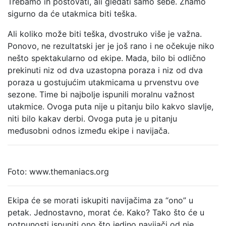
Trebamo ih poštovati, ali gledati samo sebe. Znamo
sigurno da će utakmica biti teška.
Ali koliko može biti teška, dvostruko više je važna.
Ponovo, ne rezultatski jer je još rano i ne očekuje niko
nešto spektakularno od ekipe. Mada, bilo bi odlično
prekinuti niz od dva uzastopna poraza i niz od dva
poraza u gostujućim utakmicama u prvenstvu ove
sezone. Time bi najbolje ispunili moralnu važnost
utakmice. Ovoga puta nije u pitanju bilo kakvo slavlje,
niti bilo kakav derbi. Ovoga puta je u pitanju
međusobni odnos između ekipe i navijača.
Foto: www.themaniacs.org
Ekipa će se morati iskupiti navijačima za “ono” u
petak. Jednostavno, morat će. Kako? Tako što će u
potpunosti ispuniti ono što jedino navijači od nje