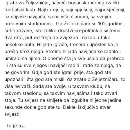
Igrate za Željezničar, najveći bosanskohercegovački
fudbalski klub. Najtrofejniji, najuspješniji, najposjećeniji,
sa najviše navijača, sa najviše članova, sa svojim
predivnim stadionom… Iza Željezničara su 102 godine,
četiri države, isto toliko društveno-političkih sistema,
dva rata, put od trnja do zvijezda i nazad, i tako
nekoliko puta. Hiljade igrača, trenera i uposlenika je
prošlo kroz njega. Stotine hiljada navijača se rađalo i
umiralo sa njime. O onome šta je sve uspio da prebrodi
ili šta su sve njegovi navijači radili i rade za njega, da
ne govorim. Gdje god ste igrali prije, šta god ste
upoznali i šta god ste mislili da znate o Željezničaru, to
više ne važi. Sada ste ovdje, u takvom klubu, na
takvom stadionu, sa takvim navijačima i tako stvari
stoje. Tu svijest ne smijete da izgubite ni jedne jedine
sekunde dokle god ste tu. Dakle, isključivo stvar
svijesti.
I to je to.