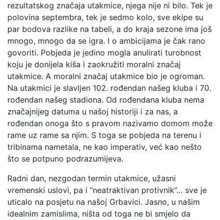
rezultatskog značaja utakmice, njega nije ni bilo. Tek je
polovina septembra, tek je sedmo kolo, sve ekipe su
par bodova razlike na tabeli, a do kraja sezone ima još
mnogo, mnogo da se igra. I o ambicijama je čak rano
govoriti. Pobjeda je jedino mogla anulirati turobnost
koju je donijela kiša i zaokružiti moralni značaj
utakmice. A moralni značaj utakmice bio je ogroman.
Na utakmici je slavljen 102. rođendan našeg kluba i 70.
rođendan našeg stadiona. Od rođendana kluba nema
značajnijeg datuma u našoj historiji i za nas, a
rođendan onoga što s pravom nazivamo domom može
rame uz rame sa njim. S toga se pobjeda na terenu i
tribinama nametala, ne kao imperativ, već kao nešto
što se potpuno podrazumijeva.
Radni dan, nezgodan termin utakmice, užasni
vremenski uslovi, pa i “neatraktivan protivnik”… sve je
uticalo na posjetu na našoj Grbavici. Jasno, u našim
idealnim zamislima, ništa od toga ne bi smjelo da