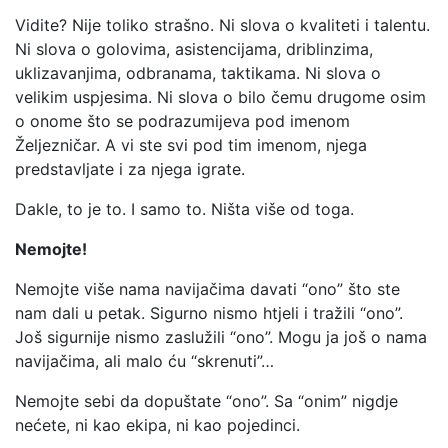
Vidite? Nije toliko strašno. Ni slova o kvaliteti i talentu.
Ni slova o golovima, asistencijama, driblinzima,
uklizavanjima, odbranama, taktikama. Ni slova o
velikim uspjesima. Ni slova o bilo čemu drugome osim
o onome što se podrazumijeva pod imenom
Željezničar. A vi ste svi pod tim imenom, njega
predstavljate i za njega igrate.
Dakle, to je to. I samo to. Ništa više od toga.
Nemojte!
Nemojte više nama navijačima davati “ono” što ste
nam dali u petak. Sigurno nismo htjeli i tražili “ono”.
Još sigurnije nismo zaslužili “ono”. Mogu ja još o nama
navijačima, ali malo ću “skrenuti”…
Nemojte sebi da dopuštate “ono”. Sa “onim” nigdje
nećete, ni kao ekipa, ni kao pojedinci.