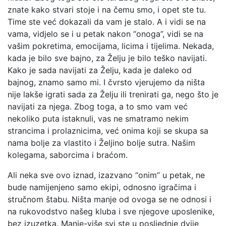
znate kako stvari stoje i na čemu smo, i opet ste tu.
Time ste već dokazali da vam je stalo. A i vidi se na
vama, vidjelo se i u petak nakon “onoga”, vidi se na
vašim pokretima, emocijama, licima i tijelima. Nekada,
kada je bilo sve bajno, za Želju je bilo teško navijati.
Kako je sada navijati za Želju, kada je daleko od
bajnog, znamo samo mi. I čvrsto vjerujemo da ništa
nije lakše igrati sada za Želju ili trenirati ga, nego što je
navijati za njega. Zbog toga, a to smo vam već
nekoliko puta istaknuli, vas ne smatramo nekim
strancima i prolaznicima, već onima koji se skupa sa
nama bolje za vlastito i Željino bolje sutra. Našim
kolegama, saborcima i braćom.
Ali neka sve ovo iznad, izazvano “onim” u petak, ne
bude namijenjeno samo ekipi, odnosno igračima i
stručnom štabu. Ništa manje od ovoga se ne odnosi i
na rukovodstvo našeg kluba i sve njegove uposlenike,
bez izuzetka. Manje-više svi ste u posljednje dvije