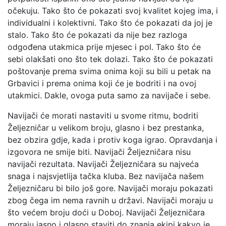
očekuju. Tako što će pokazati svoj kvalitet kojeg ima, i
individualni i kolektivni. Tako što će pokazati da joj je
stalo. Tako što će pokazati da nije bez razloga
odgođena utakmica prije mjesec i pol. Tako što će
sebi olakšati ono što tek dolazi. Tako što će pokazati
poštovanje prema svima onima koji su bili u petak na
Grbavici i prema onima koji će je bodriti i na ovoj
utakmici. Dakle, ovoga puta samo za navijače i sebe.
Navijači će morati nastaviti u svome ritmu, bodriti
Željezničar u velikom broju, glasno i bez prestanka,
bez obzira gdje, kada i protiv koga igrao. Opravdanja i
izgovora ne smije biti. Navijači Željezničara nisu
navijači rezultata. Navijači Željezničara su najveća
snaga i najsvjetlija tačka kluba. Bez navijača našem
Željezničaru bi bilo još gore. Navijači moraju pokazati
zbog čega im nema ravnih u državi. Navijači moraju u
što većem broju doći u Doboj. Navijači Željezničara
moraju jasno i glasno staviti do znanja ekipi kakvo je