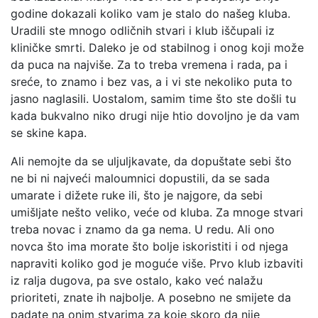
godine dokazali koliko vam je stalo do našeg kluba.
Uradili ste mnogo odličnih stvari i klub iščupali iz
kliničke smrti. Daleko je od stabilnog i onog koji može
da puca na najviše. Za to treba vremena i rada, pa i
sreće, to znamo i bez vas, a i vi ste nekoliko puta to
jasno naglasili. Uostalom, samim time što ste došli tu
kada bukvalno niko drugi nije htio dovoljno je da vam
se skine kapa.
Ali nemojte da se uljuljkavate, da dopuštate sebi što
ne bi ni najveći maloumnici dopustili, da se sada
umarate i dižete ruke ili, što je najgore, da sebi
umišljate nešto veliko, veće od kluba. Za mnoge stvari
treba novac i znamo da ga nema. U redu. Ali ono
novca što ima morate što bolje iskoristiti i od njega
napraviti koliko god je moguće više. Prvo klub izbaviti
iz ralja dugova, pa sve ostalo, kako već nalažu
prioriteti, znate ih najbolje. A posebno ne smijete da
padate na onim stvarima za koje skoro da nije