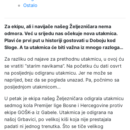
Ostalo
Za ekipu, ali i navijače našeg Željezničara nema
odmora. Već u srijedu nas očekuje nova utakmica.
Plavi će prvi put u historiji gostovati u Doboju kod
Sloge. A ta utakmica će biti važna iz mnogo razloga…
Za razliku od najave za prethodnu utakmicu, u ovoj ću
se vratiti “starim navikama”. Na početku ću dati osvrt
na posljednju odigranu utakmicu. Jer ne može se
naprijed, bez da se pogleda unazad. Pa, počnimo sa
posljednjom utakmicom…
U petak je ekipa našeg Željezničara odigrala utakmicu
sedmog kola Premijer lige Bosne i Hercegovine protiv
ekipe GOŠK-a iz Gabele. Utakmica je odigrana na
našoj Grbavici, po velikoj kiši koja nije prestajala
padati ni jednog trenutka. Što se tiče velikog