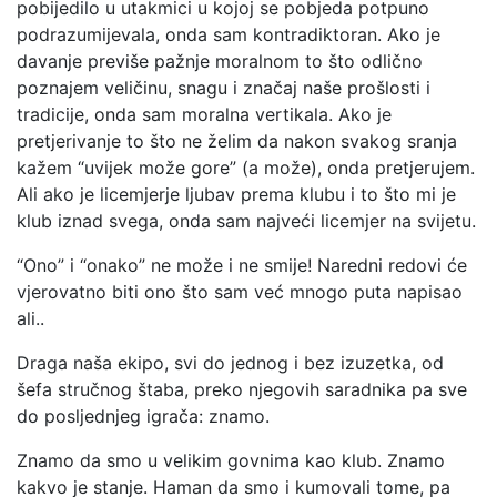
pobijedilo u utakmici u kojoj se pobjeda potpuno
podrazumijevala, onda sam kontradiktoran. Ako je
davanje previše pažnje moralnom to što odlično
poznajem veličinu, snagu i značaj naše prošlosti i
tradicije, onda sam moralna vertikala. Ako je
pretjerivanje to što ne želim da nakon svakog sranja
kažem “uvijek može gore” (a može), onda pretjerujem.
Ali ako je licemjerje ljubav prema klubu i to što mi je
klub iznad svega, onda sam najveći licemjer na svijetu.
“Ono” i “onako” ne može i ne smije! Naredni redovi će
vjerovatno biti ono što sam već mnogo puta napisao
ali..
Draga naša ekipo, svi do jednog i bez izuzetka, od
šefa stručnog štaba, preko njegovih saradnika pa sve
do posljednjeg igrača: znamo.
Znamo da smo u velikim govnima kao klub. Znamo
kakvo je stanje. Haman da smo i kumovali tome, pa