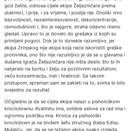
god želite, odnosa cijele ekipe Željezničara prema
utakmici, i prije, i za vrijeme, i poslije nje. Onoliki nivo
bezvoljnosti, nezainteresovanosti, dekoncentracije,
ravnodušnosti i, što je najgore, straha odavno nismo
gledali. Upravo to je dovelo do grešaka iz kojih su
primljeni pogoci. Dok je to donekle razumljivo, jer
ekipa Zrinjskog nije ekipa koja neće iskoristiti greške
protivnika, ono što nije razumljivo je da se u glavama i
dušama igrača Željezničara nije ništa desilo što bi ih
natjeralo na borbu i želju za pozitivnim rezultatom,
veću koncentraciju, inat i hrabrost. Sa takvim
pristupom, spreman sam se zakleti na to, svima bi bilo
svejedno za rezultat.
Očigledno je da se cijela ekipa nalazi u pishološkom
knockdownu. Kvalitetu ima, solidne uslove za rad ima i
ogromnu podršku ima. Krivica za psihološki
knockdown je na bivšem šefu stručnog štaba Edisu
Mulaliću. Jer, da se ne lažemo ekipa ovako izgleda