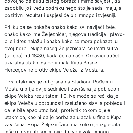
dovoljno da budu čistog obraza i mirne savjesti, da
zadobiju još veću podršku nego što je sada imaju, a
pozitivni rezultat i uspjesi će biti mnogo izvjesniji.
Priliku da se pokaže onako kako svi navijači žele,
onako kako ime Željezničar, njegova tradicija i plavo-
bijeli dres nalažu i onako kako se mora pokazati u
ovoj borbi, ekipa našeg Željezničara će imati sutra
(srijeda) od 18:30, kada će na našoj Grbavici početi
uzvratna utakmica polufinala Kupa Bosne i
Hercegovine protiv ekipe Veleža iz Mostara.
Prva utakmica je odigrana na Stadionu Rođeni u
Mostaru prije dvije sedmice i završena je pobjedom
ekipe Veleža rezultatom 1:0. Ne može se reći da je
ekipa Veleža u potpunosti zasluženo slavila pobjedu i
da je bila apsolutno bolji protivnik tokom cijele
utakmice, kao ni da je borba za ulazak u finale Kupa
završena. Ekipa Željezničara, ma koliko je izgledala
loše u prvoj utakmici, nije dozvoljavala mnogo