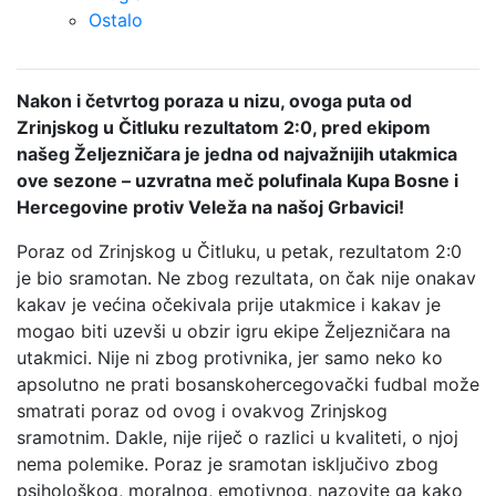
Ostalo
Nakon i četvrtog poraza u nizu, ovoga puta od
Zrinjskog u Čitluku rezultatom 2:0, pred ekipom
našeg Željezničara je jedna od najvažnijih utakmica
ove sezone – uzvratna meč polufinala Kupa Bosne i
Hercegovine protiv Veleža na našoj Grbavici!
Poraz od Zrinjskog u Čitluku, u petak, rezultatom 2:0
je bio sramotan. Ne zbog rezultata, on čak nije onakav
kakav je većina očekivala prije utakmice i kakav je
mogao biti uzevši u obzir igru ekipe Željezničara na
utakmici. Nije ni zbog protivnika, jer samo neko ko
apsolutno ne prati bosanskohercegovački fudbal može
smatrati poraz od ovog i ovakvog Zrinjskog
sramotnim. Dakle, nije riječ o razlici u kvaliteti, o njoj
nema polemike. Poraz je sramotan isključivo zbog
psihološkog, moralnog, emotivnog, nazovite ga kako