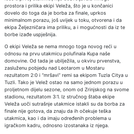
prostora i prilika ekipi Veleža, što je u končanici
dovelo do toga da je borba za finale, uprkos
minimalnom porazu, još uvijek u toku, otvorena i da
ekipa Željezničara ima priliku, a i mogućnosti da iz te
borbe izađe uspješnija.
O ekipi Veleža se nema mnogo toga novog reći u
odnosu na prvu utakmicu polufinala Kupa naše
domovine. Od tada je ubilježila, u okviru prvenstva,
zasluženu pobjedu nad Leotarom u Mostaru
rezultatom 2:0 i “mršavi” remi sa ekipom Tuzla Citya u
Tuzli. Tako je Velež ostao na samo jednom porazu u
proljetnom dijelu sezone, onom od Zrinjskog na svome
stadionu, rezultatom 3:1. Iz stručnog štaba ekipe
Veleža uoči sutrašnje utakmice istakli su da borba za
finale nije gotova, da znaju da ih očekuje teška
utakmica, kao i da imaju određenih problema u
igračkom kadru, odnosno izostanaka iz njega.