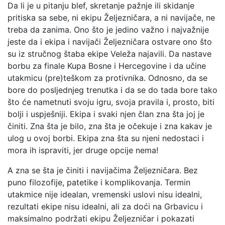
Da li je u pitanju blef, skretanje pažnje ili skidanje
pritiska sa sebe, ni ekipu Željezničara, a ni navijače, ne
treba da zanima. Ono što je jedino važno i najvažnije
jeste da i ekipa i navijači Željezničara ostvare ono što
su iz stručnog štaba ekipe Veleža najavili. Da nastave
borbu za finale Kupa Bosne i Hercegovine i da učine
utakmicu (pre)teškom za protivnika. Odnosno, da se
bore do posljednjeg trenutka i da se do tada bore tako
što će nametnuti svoju igru, svoja pravila i, prosto, biti
bolji i uspješniji. Ekipa i svaki njen član zna šta joj je
činiti. Zna šta je bilo, zna šta je očekuje i zna kakav je
ulog u ovoj borbi. Ekipa zna šta su njeni nedostaci i
mora ih ispraviti, jer druge opcije nema!
A zna se šta je činiti i navijačima Željezničara. Bez
puno filozofije, patetike i komplikovanja. Termin
utakmice nije idealan, vremenski uslovi nisu idealni,
rezultati ekipe nisu idealni, ali za doći na Grbavicu i
maksimalno podržati ekipu Željezničar i pokazati