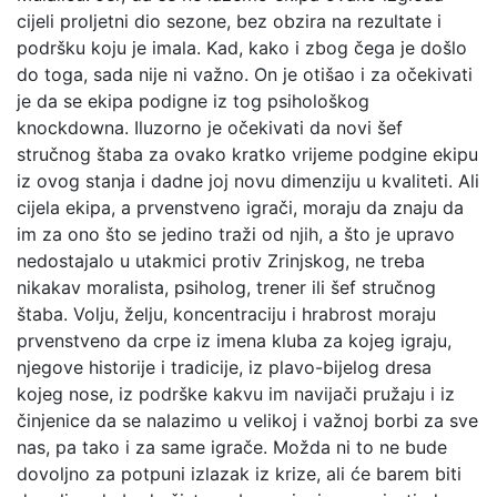
cijeli proljetni dio sezone, bez obzira na rezultate i
podršku koju je imala. Kad, kako i zbog čega je došlo
do toga, sada nije ni važno. On je otišao i za očekivati
je da se ekipa podigne iz tog psihološkog
knockdowna. Iluzorno je očekivati da novi šef
stručnog štaba za ovako kratko vrijeme podgine ekipu
iz ovog stanja i dadne joj novu dimenziju u kvaliteti. Ali
cijela ekipa, a prvenstveno igrači, moraju da znaju da
im za ono što se jedino traži od njih, a što je upravo
nedostajalo u utakmici protiv Zrinjskog, ne treba
nikakav moralista, psiholog, trener ili šef stručnog
štaba. Volju, želju, koncentraciju i hrabrost moraju
prvenstveno da crpe iz imena kluba za kojeg igraju,
njegove historije i tradicije, iz plavo-bijelog dresa
kojeg nose, iz podrške kakvu im navijači pružaju i iz
činjenice da se nalazimo u velikoj i važnoj borbi za sve
nas, pa tako i za same igrače. Možda ni to ne bude
dovoljno za potpuni izlazak iz krize, ali će barem biti