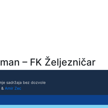
gman – FK Željezničar
nje sadržaja bez dozvole
&
Amir Zec