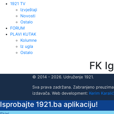
1921 TV
Izvještaji
Novosti
Ostalo
FORUM
PLAVI KUTAK
Kolumne
Iz ugla
Ostalo
FK I
© 2014 - 2026. Udruženje 1921.
Sva prava zadržana. Zabranjeno preuzima
izdavača. Web development:
Kerim Karalić
Isprobajte 1921.ba aplikaciju!
Skini