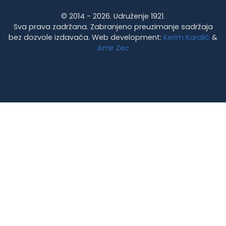
© 2014 - 2026. Udruženje 1921.
Sva prava zadržana. Zabranjeno preuzimanje sadržaja
bez dozvole izdavača. Web development:
Kerim Karalić
&
Amir Zec