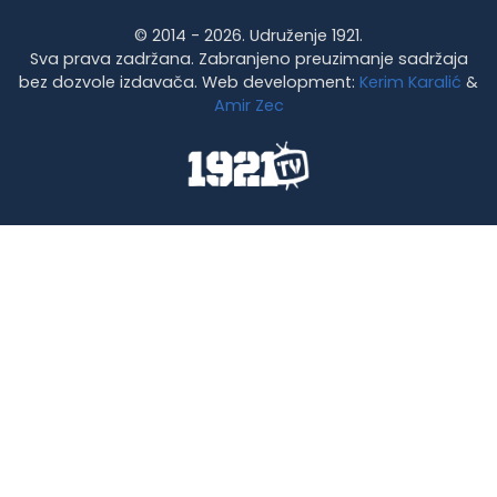
© 2014 - 2026. Udruženje 1921.
Sva prava zadržana. Zabranjeno preuzimanje sadržaja
bez dozvole izdavača. Web development:
Kerim Karalić
&
Amir Zec