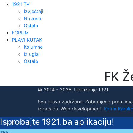
1921 TV
Izvještaji
Novosti
Ostalo
FORUM
PLAVI KUTAK
Kolumne
Iz ugla
Ostalo
FK Ž
© 2014 - 2026. Udruženje 1921.
Sva prava zadržana. Zabranjeno preuzima
izdavača. Web development:
Kerim Karalić
Isprobajte 1921.ba aplikaciju!
Skini