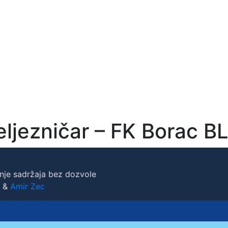
eljezničar – FK Borac B
nje sadržaja bez dozvole
&
Amir Zec