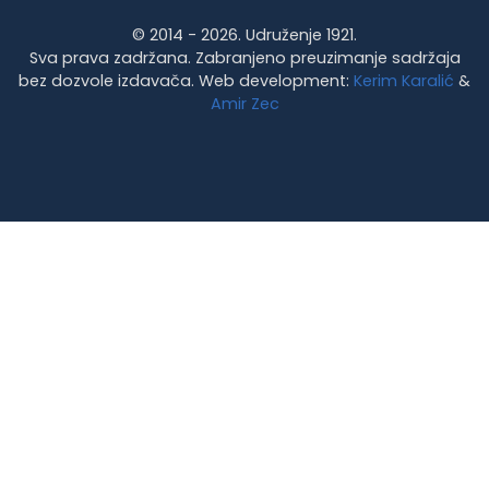
© 2014 - 2026. Udruženje 1921.
Sva prava zadržana. Zabranjeno preuzimanje sadržaja
bez dozvole izdavača. Web development:
Kerim Karalić
&
Amir Zec