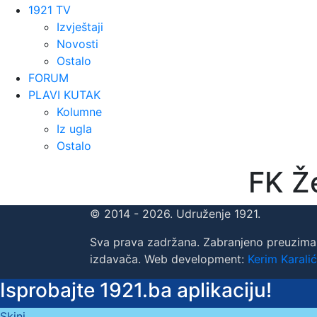
1921 TV
Izvještaji
Novosti
Ostalo
FORUM
PLAVI KUTAK
Kolumne
Iz ugla
Ostalo
FK Že
© 2014 - 2026. Udruženje 1921.
Sva prava zadržana. Zabranjeno preuzima
izdavača. Web development:
Kerim Karalić
Isprobajte 1921.ba aplikaciju!
Skini