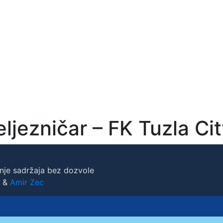
ljezničar – FK Tuzla Ci
nje sadržaja bez dozvole
&
Amir Zec