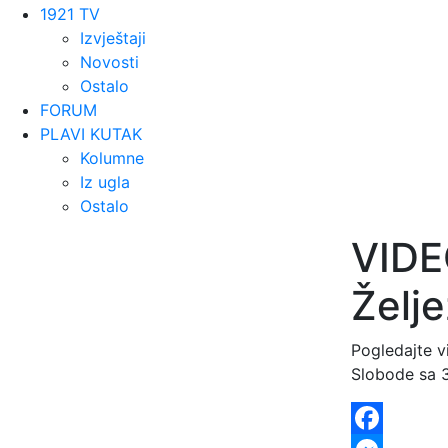
1921 TV
Izvještaji
Novosti
Ostalo
FORUM
PLAVI KUTAK
Kolumne
Iz ugla
Ostalo
VIDE
Želje
Pogledajte v
Slobode sa 3