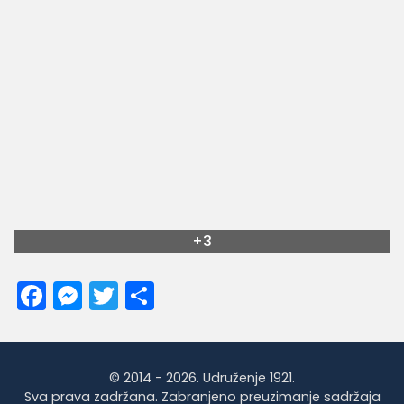
+3
Facebook
Messenger
Twitter
Share
© 2014 - 2026. Udruženje 1921.
Sva prava zadržana. Zabranjeno preuzimanje sadržaja