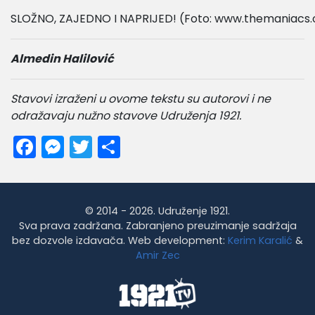
SLOŽNO, ZAJEDNO I NAPRIJED! (Foto: www.themaniacs.
Almedin Halilović
Stavovi izraženi u ovome tekstu su autorovi i ne
odražavaju nužno stavove Udruženja 1921.
Facebook
Messenger
Twitter
Share
© 2014 - 2026. Udruženje 1921.
Sva prava zadržana. Zabranjeno preuzimanje sadržaja
bez dozvole izdavača. Web development:
Kerim Karalić
&
Amir Zec