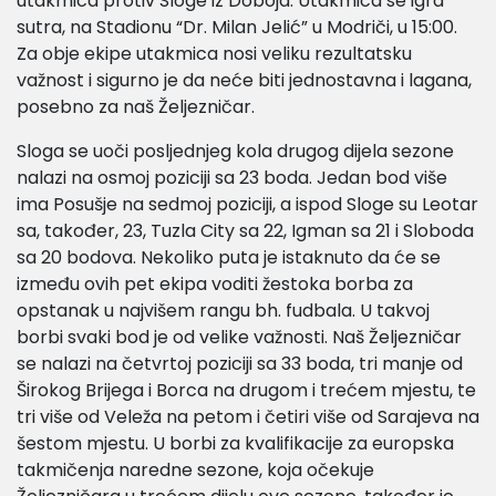
utakmica protiv Sloge iz Doboja. Utakmica se igra
sutra, na Stadionu “Dr. Milan Jelić” u Modriči, u 15:00.
Za obje ekipe utakmica nosi veliku rezultatsku
važnost i sigurno je da neće biti jednostavna i lagana,
posebno za naš Željezničar.
Sloga se uoči posljednjeg kola drugog dijela sezone
nalazi na osmoj poziciji sa 23 boda. Jedan bod više
ima Posušje na sedmoj poziciji, a ispod Sloge su Leotar
sa, također, 23, Tuzla City sa 22, Igman sa 21 i Sloboda
sa 20 bodova. Nekoliko puta je istaknuto da će se
između ovih pet ekipa voditi žestoka borba za
opstanak u najvišem rangu bh. fudbala. U takvoj
borbi svaki bod je od velike važnosti. Naš Željezničar
se nalazi na četvrtoj poziciji sa 33 boda, tri manje od
Širokog Brijega i Borca na drugom i trećem mjestu, te
tri više od Veleža na petom i četiri više od Sarajeva na
šestom mjestu. U borbi za kvalifikacije za europska
takmičenja naredne sezone, koja očekuje