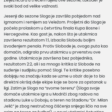
Željezničara u trećem dijelu ove sezone, također je
svaki bod od velike važnosti.
Jesenji dio sezone Sloga je završila pobjedom nad
Igmanom i remijem sa Veležom. Proljetni dio Sloga je
počela prolaskom u četvrtinu finala Kupa Bosne i
Hercegovine. Kao gost je, nakon što je utakmica
završena rezultatom 1:1, izbacila Slobodu boljim
izvođenjem penala. Protiv Slobode je, ovoga puta kao
domaćin, odigrala prvu utakmicu u prvenstvu ove
godine. Utakmica je završena bez pobjednika,
rezultatom 2:2, ali i sa mnogo kritika iz Slobode na
suđenje i sudijsku pomoć Slogi. Te kritike posebno
dobijaju na značaju kada se uzme u obzir da je to bio
direktni okršaj dvije ekipe koje se bore za opstanak u
ligi. Zatim je Sloga na “svome terenu” (Sloga svoje
domaće utakmice igra u Modriči zbog radova na
stadionu Luke u Doboju, a teren na Stadionu “Dr. Milan
Jelić” je zbog nestručnog čišćenja snijega ličio na sve