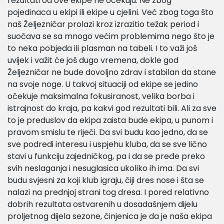
rezultati od ove ekipe ne očekuju. Ne zbog
pojedinaca u ekipi ili ekipe u cjelini. Već zbog toga što
naš Željezničar prolazi kroz izrazitio težak period i
suočava se sa mnogo većim problemima nego što je
to neka pobjeda ili plasman na tabeli. I to važi još
uvijek i važit će još dugo vremena, dokle god
Željezničar ne bude dovoljno zdrav i stabilan da stane
na svoje noge. U takvoj situaciji od ekipe se jedino
očekuje maksimalna fokusiranost, velika borba i
istrajnost do kraja, pa kakvi god rezultati bili. Ali za sve
to je preduslov da ekipa zaista bude ekipa, u punom i
pravom smislu te riječi. Da svi budu kao jedno, da se
sve podredi interesu i uspjehu kluba, da se sve lično
stavi u funkciju zajedničkog, pa i da se pređe preko
svih neslaganja i nesuglasica ukoliko ih ima. Da svi
budu svjesni za koji klub igraju, čiji dres nose i šta se
nalazi na prednjoj strani tog dresa. I pored relativno
dobrih rezultata ostvarenih u dosadašnjem dijelu
proljetnog dijela sezone, činjenica je da je naša ekipa