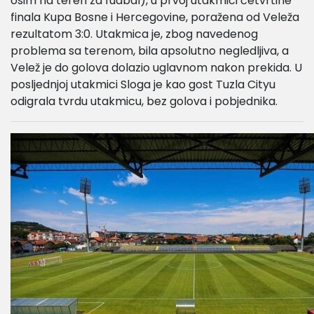
osim na teren za fudbal), u prvoj utakmici četvrtine
finala Kupa Bosne i Hercegovine, poražena od Veleža
rezultatom 3:0. Utakmica je, zbog navedenog
problema sa terenom, bila apsolutno negledljiva, a
Velež je do golova dolazio uglavnom nakon prekida. U
posljednjoj utakmici Sloga je kao gost Tuzla Cityu
odigrala tvrdu utakmicu, bez golova i pobjednika.