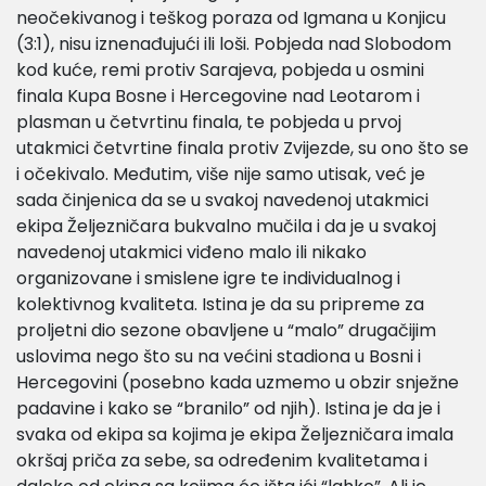
neočekivanog i teškog poraza od Igmana u Konjicu
(3:1), nisu iznenađujući ili loši. Pobjeda nad Slobodom
kod kuće, remi protiv Sarajeva, pobjeda u osmini
finala Kupa Bosne i Hercegovine nad Leotarom i
plasman u četvrtinu finala, te pobjeda u prvoj
utakmici četvrtine finala protiv Zvijezde, su ono što se
i očekivalo. Međutim, više nije samo utisak, već je
sada činjenica da se u svakoj navedenoj utakmici
ekipa Željezničara bukvalno mučila i da je u svakoj
navedenoj utakmici viđeno malo ili nikako
organizovane i smislene igre te individualnog i
kolektivnog kvaliteta. Istina je da su pripreme za
proljetni dio sezone obavljene u “malo” drugačijim
uslovima nego što su na većini stadiona u Bosni i
Hercegovini (posebno kada uzmemo u obzir snježne
padavine i kako se “branilo” od njih). Istina je da je i
svaka od ekipa sa kojima je ekipa Željezničara imala
okršaj priča za sebe, sa određenim kvalitetama i