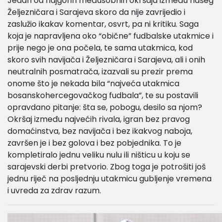
Jedan od najgorih međusobnih okršaja između našeg
Željezničara i Sarajeva skoro da nije zavrijedio i
zaslužio ikakav komentar, osvrt, pa ni kritiku. Saga
koja je napravljena oko “obične” fudbalske utakmice i
prije nego je ona počela, te sama utakmica, kod
skoro svih navijača i Željezničara i Sarajeva, ali i onih
neutralnih posmatrača, izazvali su prezir prema
onome što je nekada bila “najveća utakmica
bosanskohercegovačkog fudbala”, te su postavili
opravdano pitanje: šta se, pobogu, desilo sa njom?
Okršaj između najvećih rivala, igran bez pravog
domaćinstva, bez navijača i bez ikakvog naboja,
završen je i bez golova i bez pobjednika. To je
kompletiralo jednu veliku nulu ili ništicu u koju se
sarajevski derbi pretvorio. Zbog toga je potrošiti još
jednu riječ na posljednju utakmicu gubljenje vremena
i uvreda za zdrav razum.