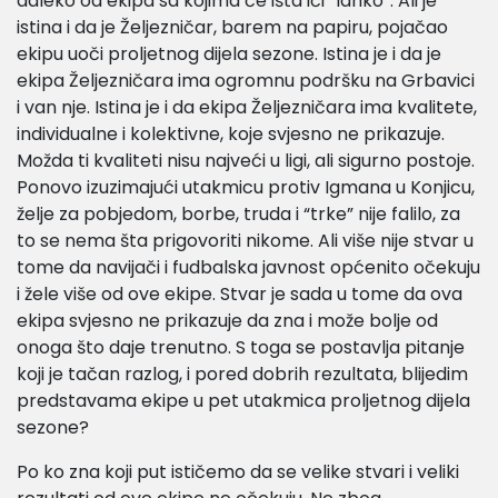
daleko od ekipa sa kojima će išta ići “lahko”. Ali je
istina i da je Željezničar, barem na papiru, pojačao
ekipu uoči proljetnog dijela sezone. Istina je i da je
ekipa Željezničara ima ogromnu podršku na Grbavici
i van nje. Istina je i da ekipa Željezničara ima kvalitete,
individualne i kolektivne, koje svjesno ne prikazuje.
Možda ti kvaliteti nisu najveći u ligi, ali sigurno postoje.
Ponovo izuzimajući utakmicu protiv Igmana u Konjicu,
želje za pobjedom, borbe, truda i “trke” nije falilo, za
to se nema šta prigovoriti nikome. Ali više nije stvar u
tome da navijači i fudbalska javnost općenito očekuju
i žele više od ove ekipe. Stvar je sada u tome da ova
ekipa svjesno ne prikazuje da zna i može bolje od
onoga što daje trenutno. S toga se postavlja pitanje
koji je tačan razlog, i pored dobrih rezultata, blijedim
predstavama ekipe u pet utakmica proljetnog dijela
sezone?
Po ko zna koji put ističemo da se velike stvari i veliki