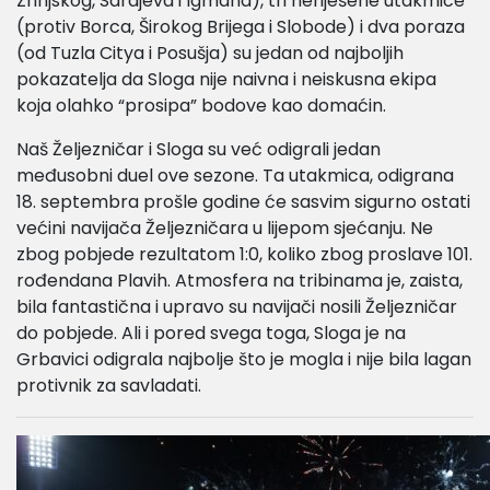
Zrinjskog, Sarajeva i Igmana), tri neriješene utakmice
(protiv Borca, Širokog Brijega i Slobode) i dva poraza
(od Tuzla Citya i Posušja) su jedan od najboljih
pokazatelja da Sloga nije naivna i neiskusna ekipa
koja olahko “prosipa” bodove kao domaćin.
Naš Željezničar i Sloga su već odigrali jedan
međusobni duel ove sezone. Ta utakmica, odigrana
18. septembra prošle godine će sasvim sigurno ostati
većini navijača Željezničara u lijepom sjećanju. Ne
zbog pobjede rezultatom 1:0, koliko zbog proslave 101.
rođendana Plavih. Atmosfera na tribinama je, zaista,
bila fantastična i upravo su navijači nosili Željezničar
do pobjede. Ali i pored svega toga, Sloga je na
Grbavici odigrala najbolje što je mogla i nije bila lagan
protivnik za savladati.