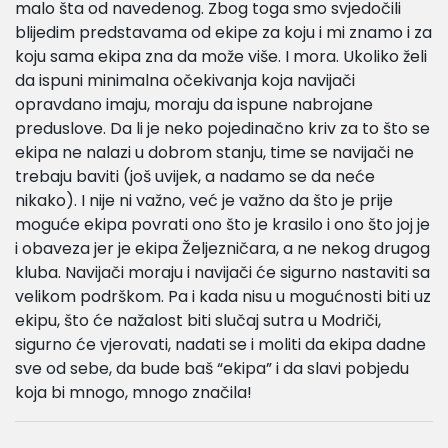
malo šta od navedenog. Zbog toga smo svjedočili
blijedim predstavama od ekipe za koju i mi znamo i za
koju sama ekipa zna da može više. I mora. Ukoliko želi
da ispuni minimalna očekivanja koja navijači
opravdano imaju, moraju da ispune nabrojane
preduslove. Da li je neko pojedinačno kriv za to što se
ekipa ne nalazi u dobrom stanju, time se navijači ne
trebaju baviti (još uvijek, a nadamo se da neće
nikako). I nije ni važno, već je važno da što je prije
moguće ekipa povrati ono što je krasilo i ono što joj je
i obaveza jer je ekipa Željezničara, a ne nekog drugog
kluba. Navijači moraju i navijači će sigurno nastaviti sa
velikom podrškom. Pa i kada nisu u mogućnosti biti uz
ekipu, što će nažalost biti slučaj sutra u Modriči,
sigurno će vjerovati, nadati se i moliti da ekipa dadne
sve od sebe, da bude baš “ekipa” i da slavi pobjedu
koja bi mnogo, mnogo značila!