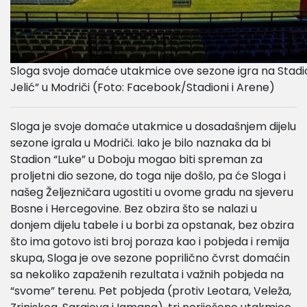
Sloga svoje domaće utakmice ove sezone igra na Stadio
Jelić” u Modriči (Foto: Facebook/Stadioni i Arene)
Sloga je svoje domaće utakmice u dosadašnjem dijelu
sezone igrala u Modriči. Iako je bilo naznaka da bi
Stadion “Luke” u Doboju mogao biti spreman za
proljetni dio sezone, do toga nije došlo, pa će Sloga i
našeg Željezničara ugostiti u ovome gradu na sjeveru
Bosne i Hercegovine. Bez obzira što se nalazi u
donjem dijelu tabele i u borbi za opstanak, bez obzira
što ima gotovo isti broj poraza kao i pobjeda i remija
skupa, Sloga je ove sezone poprilično čvrst domaćin
sa nekoliko zapaženih rezultata i važnih pobjeda na
“svome” terenu. Pet pobjeda (protiv Leotara, Veleža,