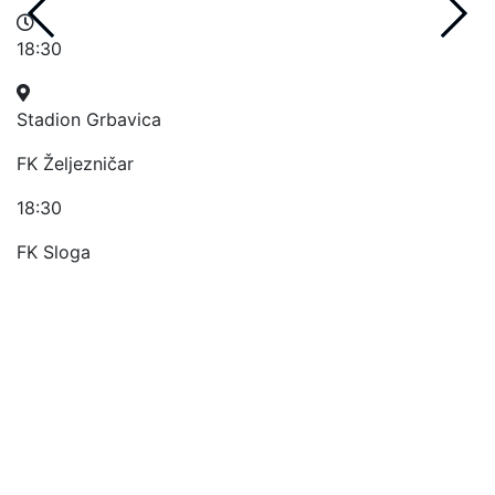
18:30
1
Stadion Grbavica
S
FK Željezničar
H
18:30
2
FK Sloga
:
1
F