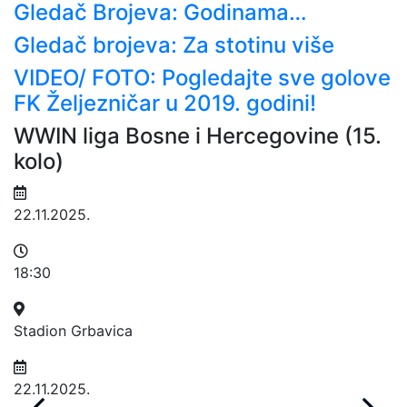
Gledač Brojeva: Godinama…
Gledač brojeva: Za stotinu više
VIDEO/ FOTO: Pogledajte sve golove
FK Željezničar u 2019. godini!
WWIN liga Bosne i Hercegovine (15.
W
kolo)
k
22.11.2025.
0
18:30
1
Stadion Grbavica
S
22.11.2025.
0