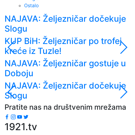
Ostalo
NAJAVA: Željezničar dočekuje
N
Slogu
V
KUP BiH: Željezničar po trofej
N
kreće iz Tuzle!
R
NAJAVA: Željezničar gostuje u
N
Doboju
NAJAVA: Željezničar dočekuje
K
Slogu
k
Pratite nas na društvenim mrežama
1921.tv