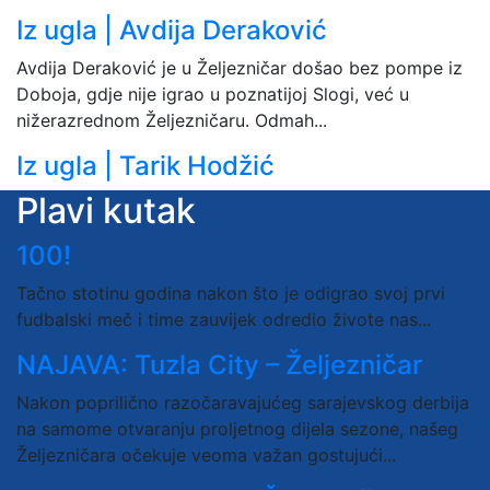
Iz ugla | Avdija Deraković
Avdija Deraković je u Željezničar došao bez pompe iz
Doboja, gdje nije igrao u poznatijoj Slogi, već u
nižerazrednom Željezničaru. Odmah...
Iz ugla | Tarik Hodžić
Plavi kutak
100!
Tačno stotinu godina nakon što je odigrao svoj prvi
fudbalski meč i time zauvijek odredio živote nas...
NAJAVA: Tuzla City – Željezničar
Nakon poprilično razočaravajućeg sarajevskog derbija
na samome otvaranju proljetnog dijela sezone, našeg
Željezničara očekuje veoma važan gostujući...